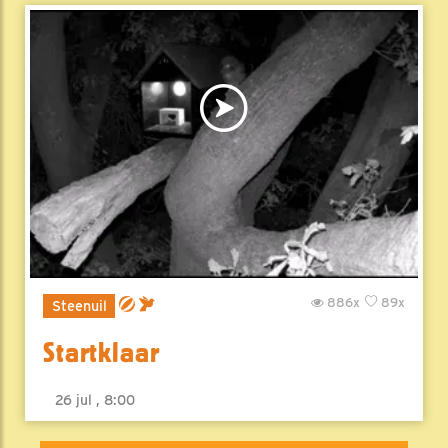
886x
89x
Steenuil
Startklaar
26 jul , 8:00