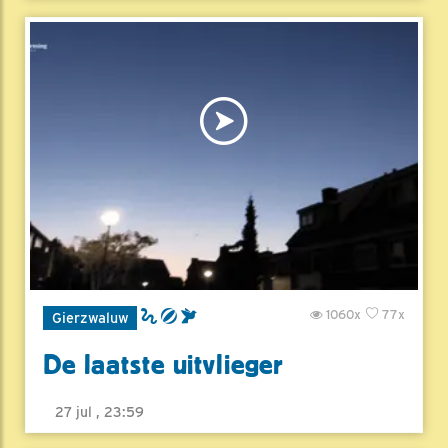
1060x
77x
Gierzwaluw
De laatste uitvlieger
27 jul , 23:59