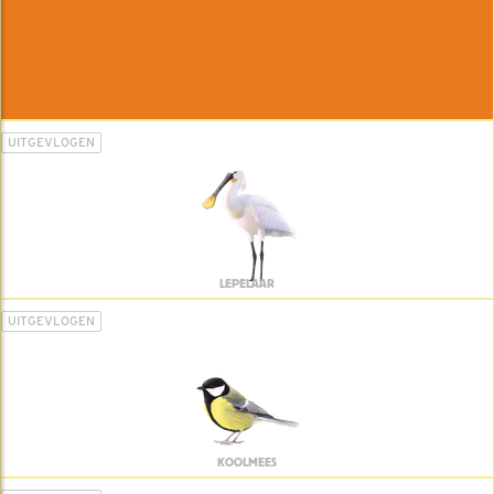
UITGEVLOGEN
LEPELAAR
UITGEVLOGEN
KOOLMEES