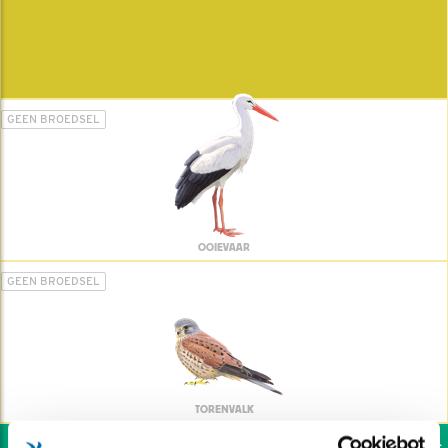
GEEN BROEDSEL
OOIEVAAR
GEEN BROEDSEL
TORENVALK
Wil jij ook de vogels h