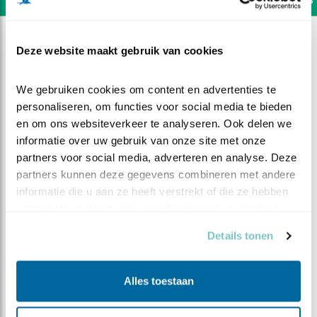
Deze website maakt gebruik van cookies
We gebruiken cookies om content en advertenties te 
personaliseren, om functies voor social media te bieden 
en om ons websiteverkeer te analyseren. Ook delen we 
informatie over uw gebruik van onze site met onze 
partners voor social media, adverteren en analyse. Deze 
partners kunnen deze gegevens combineren met andere 
informatie die u aan ze heeft verstrekt of die ze hebben 
verzameld op basis van uw gebruik van hun services.
Details tonen
DEEL DIT FILMPJE
Alles toestaan
Een aantal bezoekers