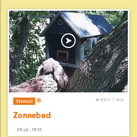
897x
80x
Steenuil
Zonnebad
29 jul , 19:15