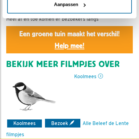
Nella | Geplaatst op 26 maart 2019, 21:11 |
Vind ik leuk
Aanpassen
|
Bewaar dit filmpje
|
1203x
Heel af en toe komen er bezoekers langs
Een groene tuin maakt het verschil!
Help mee!
BEKIJK MEER FILMPJES OVER
Koolmees
Koolmees
Bezoek
Alle Beleef de Lente
filmpjes