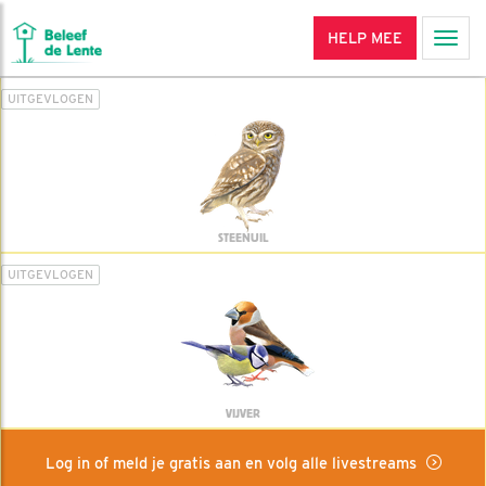
HELP MEE
Men
UITGEVLOGEN
STEENUIL
UITGEVLOGEN
VIJVER
Log in of meld je gratis aan en volg alle livestreams