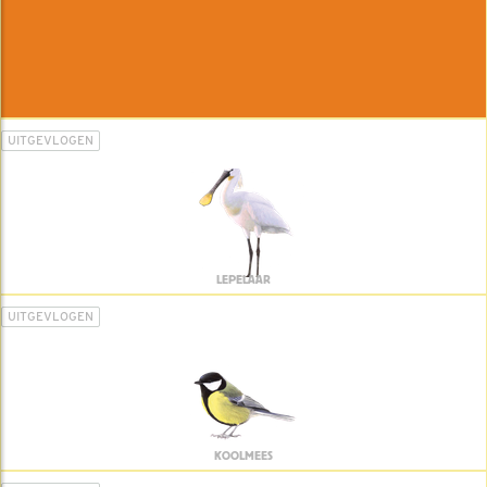
UITGEVLOGEN
LEPELAAR
UITGEVLOGEN
KOOLMEES