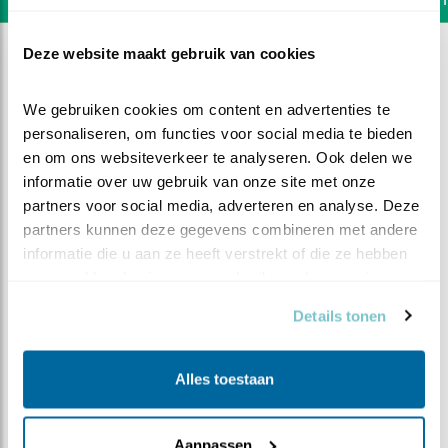
Deze website maakt gebruik van cookies
We gebruiken cookies om content en advertenties te 
personaliseren, om functies voor social media te bieden 
en om ons websiteverkeer te analyseren. Ook delen we 
informatie over uw gebruik van onze site met onze 
partners voor social media, adverteren en analyse. Deze 
partners kunnen deze gegevens combineren met andere 
informatie die u aan ze heeft verstrekt of die ze hebben 
verzameld op basis van uw gebruik van hun services.
Details tonen
DEEL DIT FILMPJE
Alles toestaan
Eekhoorn komt drinken
Aanpassen