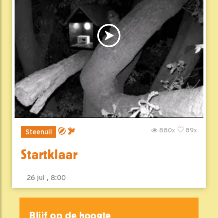
880x
89x
Steenuil
Startklaar
26 jul , 8:00
Blijf op de hoogte