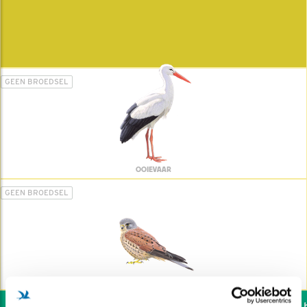
GEEN BROEDSEL
OOIEVAAR
GEEN BROEDSEL
TORENVALK
Wil jij ook de vogels he