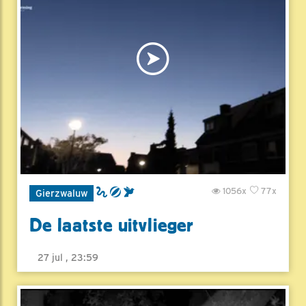
1056x
77x
Gierzwaluw
De laatste uitvlieger
27 jul , 23:59