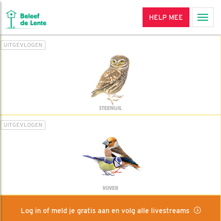
HELP MEE
Men
UITGEVLOGEN
STEENUIL
UITGEVLOGEN
VIJVER
Log in of meld je gratis aan en volg alle livestreams