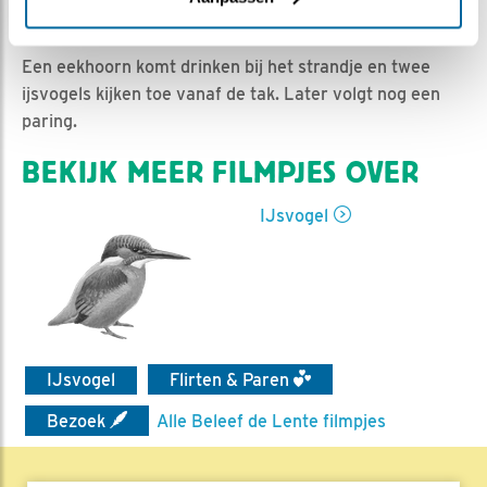
Marijcke | Geplaatst op 23 mei 2017, 15:37 |
Vind ik
leuk
|
Bewaar dit filmpje
|
1747x
Een eekhoorn komt drinken bij het strandje en twee
ijsvogels kijken toe vanaf de tak. Later volgt nog een
paring.
BEKIJK MEER FILMPJES OVER
IJsvogel
IJsvogel
Flirten & Paren
Bezoek
Alle Beleef de Lente filmpjes