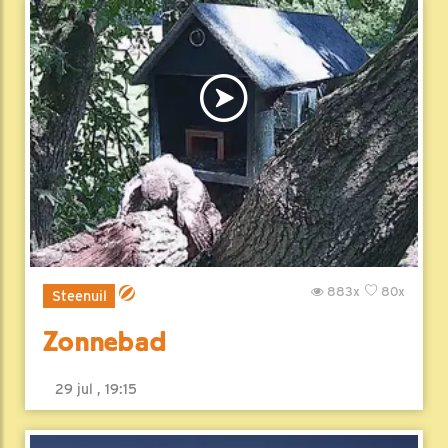
883x
80x
Steenuil
Zonnebad
29 jul , 19:15