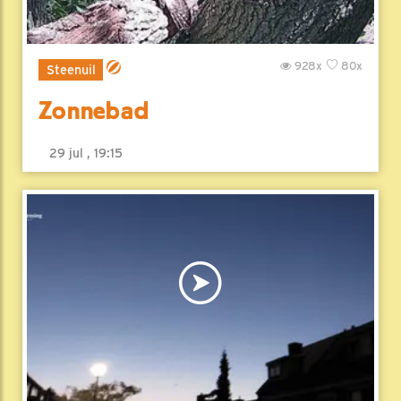
928x
80x
Steenuil
Zonnebad
29 jul , 19:15