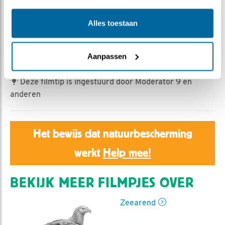
Jan Dagevos | Geplaatst op 29 mei 2023, 9:55 |
Vind ik leuk
|
Bewaar dit filmpje
|
400x
Alles toestaan
Vader legt een vis neer en vertrekt.
Nu wordt het echt.
Aanpassen
Deze filmtip is ingestuurd door Moderator 9 en
anderen
Het bewijs dat natuurbescherming
werkt
Help mee!
BEKIJK MEER FILMPJES OVER
Zeearend