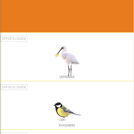
UITGEVLOGEN
LEPELAAR
UITGEVLOGEN
KOOLMEES