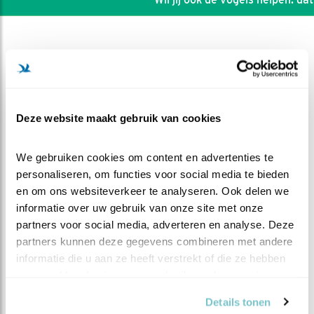
Deze website maakt gebruik van cookies
We gebruiken cookies om content en advertenties te 
personaliseren, om functies voor social media te bieden 
en om ons websiteverkeer te analyseren. Ook delen we 
informatie over uw gebruik van onze site met onze 
partners voor social media, adverteren en analyse. Deze 
DEEL DIT FILMPJE
partners kunnen deze gegevens combineren met andere 
informatie die u aan ze heeft verstrekt of die ze hebben 
verzameld op basis van uw gebruik van hun services.
Echt zelf doen!
Details tonen