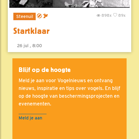
898x
89x
Steenuil
Startklaar
26 jul , 8:00
Blijf op de hoogte
Meld je aan voor Vogelnieuws en ontvang
nieuws, inspiratie en tips over vogels. En blijf
op de hoogte van beschermingsprojecten en
evenementen.
Meld je aan