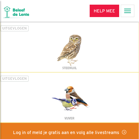
HELP MEE
Men
UITGEVLOGEN
STEENUIL
UITGEVLOGEN
VIJVER
Log in of meld je gratis aan en volg alle livestreams