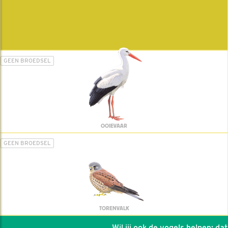
GEEN BROEDSEL
OOIEVAAR
GEEN BROEDSEL
TORENVALK
Wil jij ook de vogels helpen: dat k