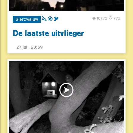
1077x
77x
Gierzwaluw
De laatste uitvlieger
27 jul , 23:59