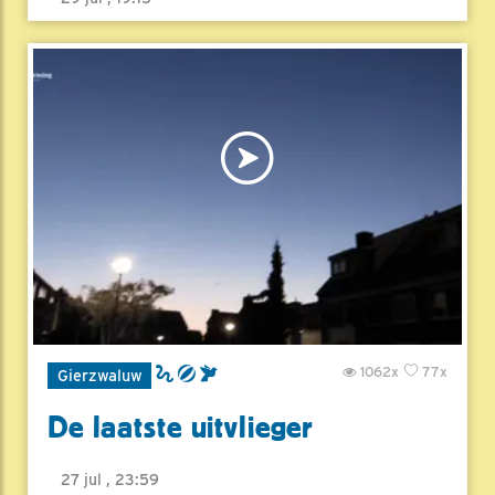
1062x
77x
Gierzwaluw
De laatste uitvlieger
27 jul , 23:59