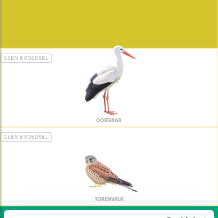
GEEN BROEDSEL
OOIEVAAR
GEEN BROEDSEL
TORENVALK
Wil jij ook de vogels h