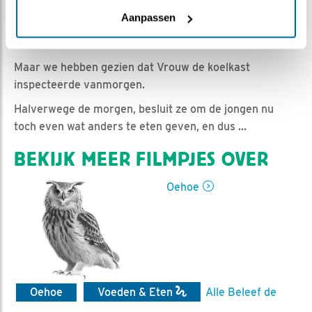
Romke Visser | Geplaatst op 20 april 2021, 16:25 |
Aanpassen
Vind ik leuk
|
Bewaar dit filmpje
|
736x
Zo dat was even heftig vanmorgen.
Maar we hebben gezien dat Vrouw de koelkast
inspecteerde vanmorgen.
Halverwege de morgen, besluit ze om de jongen nu
toch even wat anders te eten geven, en dus ...
BEKIJK MEER FILMPJES OVER
Oehoe
Oehoe
Voeden & Eten
Alle Beleef de