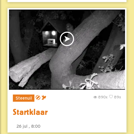
890x
89x
Steenuil
Startklaar
26 jul , 8:00