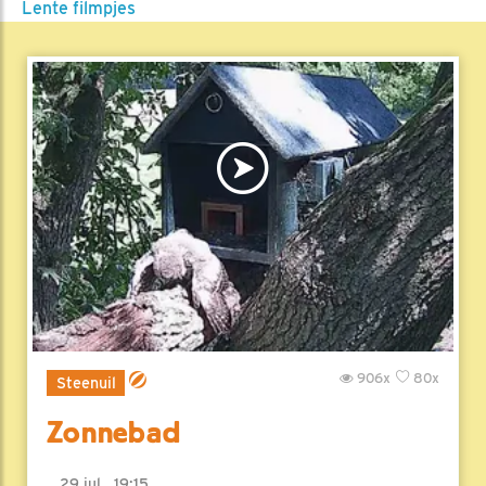
Lente filmpjes
906x
80x
Steenuil
Zonnebad
29 jul , 19:15