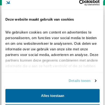
Deze website maakt gebruik van cookies
We gebruiken cookies om content en advertenties te 
personaliseren, om functies voor social media te bieden 
en om ons websiteverkeer te analyseren. Ook delen we 
informatie over uw gebruik van onze site met onze 
partners voor social media, adverteren en analyse. Deze 
partners kunnen deze gegevens combineren met andere 
informatie die u aan ze heeft verstrekt of die ze hebben 
verzameld op basis van uw gebruik van hun services.
DEEL DIT FILMPJE
Details tonen
Duif uit de koelkast
Alles toestaan