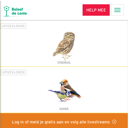
HELP MEE
Men
UITGEVLOGEN
STEENUIL
UITGEVLOGEN
VIJVER
Log in of meld je gratis aan en volg alle livestreams