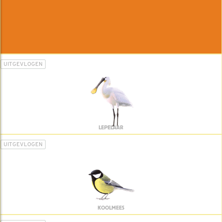
UITGEVLOGEN
LEPELAAR
UITGEVLOGEN
KOOLMEES