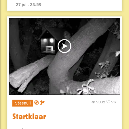
27 jul , 23:59
903x
91x
Steenuil
Startklaar