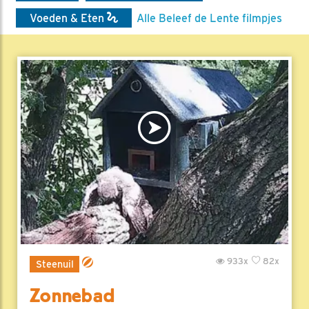
Voeden & Eten
Alle Beleef de Lente filmpjes
933x
82x
Steenuil
Zonnebad