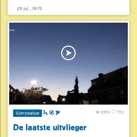
29 jul , 19:15
1081x
78x
Gierzwaluw
De laatste uitvlieger