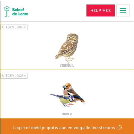
HELP MEE
Men
UITGEVLOGEN
STEENUIL
UITGEVLOGEN
VIJVER
Log in of meld je gratis aan en volg alle livestreams