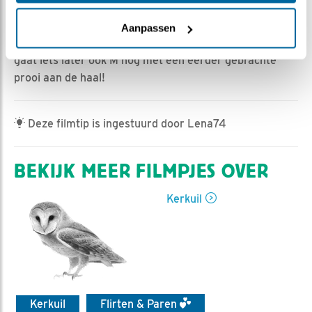
Ed Hoogkamer | Geplaatst op 6 april 2025, 13:01 |
Vind ik leuk
|
Bewaar dit filmpje
|
297x
Aanpassen
Grijp je eerst naast een dikke prooi in de hooiberg, dan
gaat iets later ook M nog met een eerder gebrachte
prooi aan de haal!
Deze filmtip is ingestuurd door Lena74
BEKIJK MEER FILMPJES OVER
Kerkuil
Kerkuil
Flirten & Paren