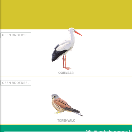
GEEN BROEDSEL
OOIEVAAR
GEEN BROEDSEL
TORENVALK
Wil jij ook de vogels he