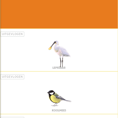
UITGEVLOGEN
LEPELAAR
UITGEVLOGEN
KOOLMEES