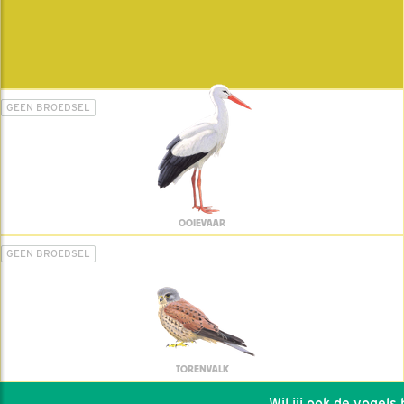
GEEN BROEDSEL
OOIEVAAR
GEEN BROEDSEL
TORENVALK
Wil jij ook de vogels h