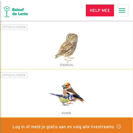
HELP MEE
Men
UITGEVLOGEN
STEENUIL
UITGEVLOGEN
VIJVER
Log in of meld je gratis aan en volg alle livestreams