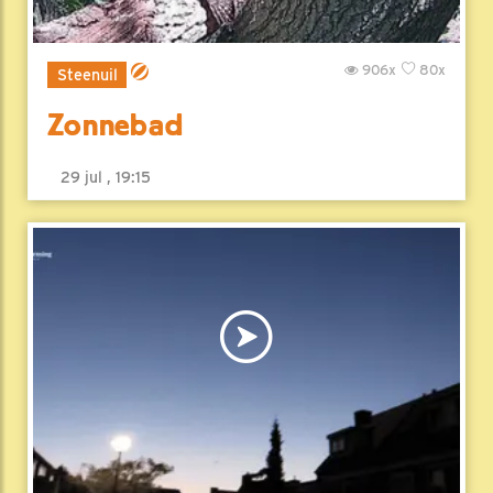
906x
80x
Steenuil
Zonnebad
29 jul , 19:15