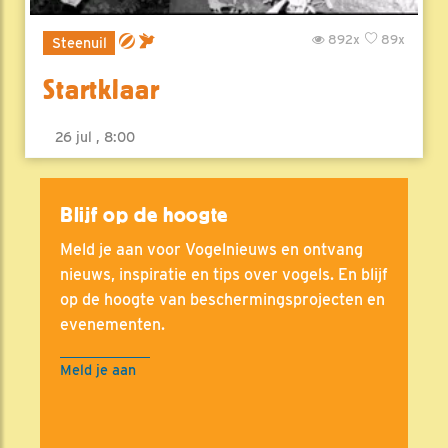
892x
89x
Steenuil
Startklaar
26 jul , 8:00
Blijf op de hoogte
Meld je aan voor Vogelnieuws en ontvang
nieuws, inspiratie en tips over vogels. En blijf
op de hoogte van beschermingsprojecten en
evenementen.
Meld je aan