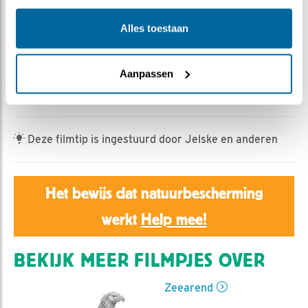
Jan Dagevos | Geplaatst op 6 april 2024, 8:12 |
Vind
ik leuk
|
Bewaar dit filmpje
|
279x
Alles toestaan
In ons natte land, ons nederenland, waar het sinds
october vorige jaar voornamelijk heeft geregend, moet
Aanpassen
ons paar één plekje droog zien te houden voor hun
aanstaande kuikens.
Deze filmtip is ingestuurd door Jelske en anderen
Het bewijs dat natuurbescherming
werkt
Help mee!
BEKIJK MEER FILMPJES OVER
Zeearend