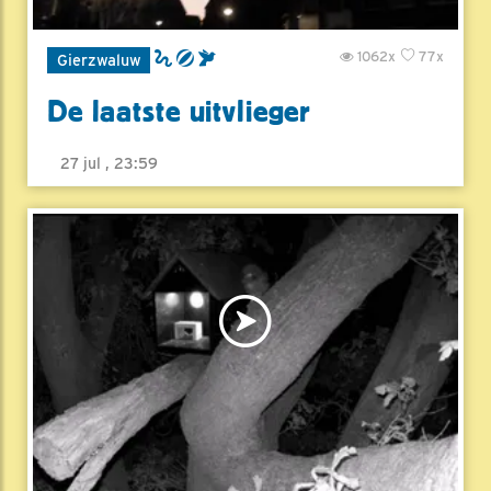
1062x
77x
Gierzwaluw
De laatste uitvlieger
27 jul , 23:59