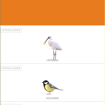
UITGEVLOGEN
LEPELAAR
UITGEVLOGEN
KOOLMEES