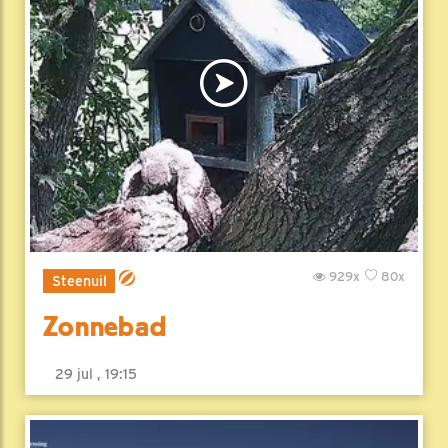
929x
80x
Steenuil
Zonnebad
29 jul , 19:15