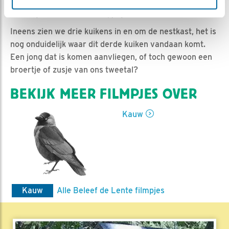
Ed Hoogkamer | Geplaatst op 9 juni 2019, 9:07 |
Vind
ik leuk
|
Bewaar dit filmpje
|
1116x
Ineens zien we drie kuikens in en om de nestkast, het is
nog onduidelijk waar dit derde kuiken vandaan komt.
Een jong dat is komen aanvliegen, of toch gewoon een
broertje of zusje van ons tweetal?
BEKIJK MEER FILMPJES OVER
Kauw
Kauw
Alle Beleef de Lente filmpjes