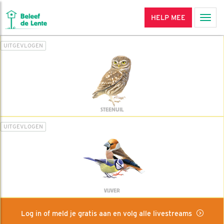
HELP MEE
Men
UITGEVLOGEN
STEENUIL
UITGEVLOGEN
VIJVER
Log in of meld je gratis aan en volg alle livestreams