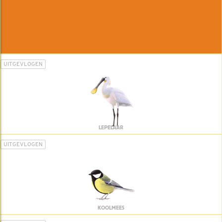
UITGEVLOGEN
LEPELAAR
UITGEVLOGEN
KOOLMEES