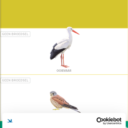
GEEN BROEDSEL
OOIEVAAR
GEEN BROEDSEL
TORENVALK
Wil jij ook de vogels help