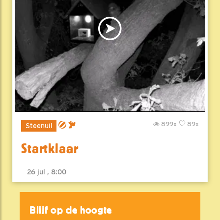
899x
89x
Steenuil
Startklaar
26 jul , 8:00
Blijf op de hoogte