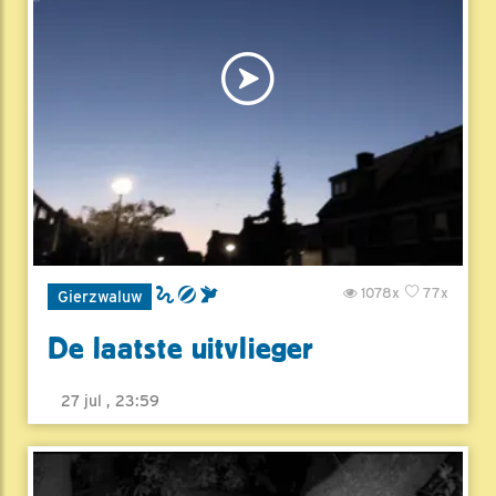
1078x
77x
Gierzwaluw
De laatste uitvlieger
27 jul , 23:59