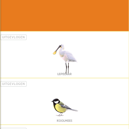
UITGEVLOGEN
LEPELAAR
UITGEVLOGEN
KOOLMEES