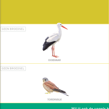
GEEN BROEDSEL
OOIEVAAR
GEEN BROEDSEL
TORENVALK
Wil jij ook de vogels hel