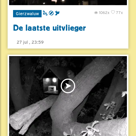
1062x
77x
Gierzwaluw
De laatste uitvlieger
27 jul , 23:59