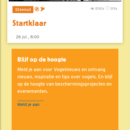
890x
89x
Steenuil
Startklaar
26 jul , 8:00
Blijf op de hoogte
Meld je aan voor Vogelnieuws en ontvang
nieuws, inspiratie en tips over vogels. En blijf
op de hoogte van beschermingsprojecten en
evenementen.
Meld je aan