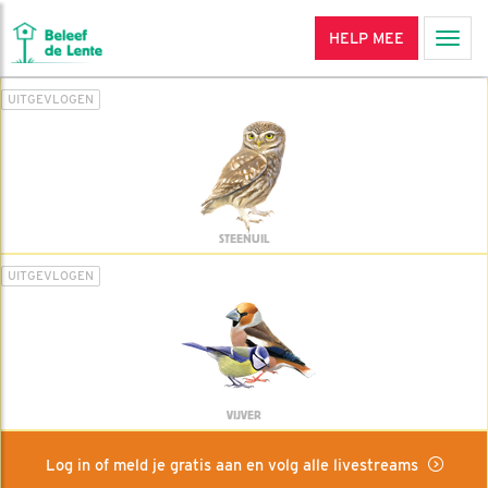
HELP MEE
Men
UITGEVLOGEN
STEENUIL
UITGEVLOGEN
VIJVER
Log in of meld je gratis aan en volg alle livestreams