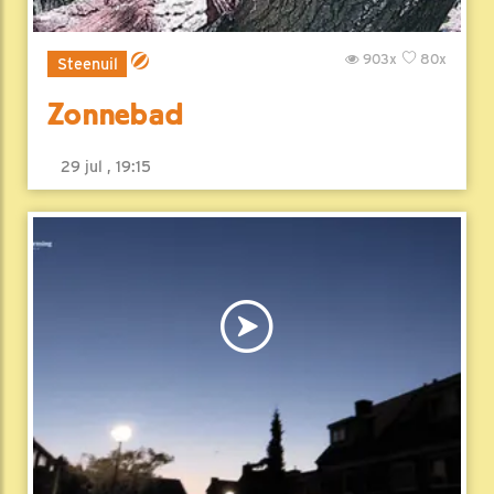
903x
80x
Steenuil
Zonnebad
29 jul , 19:15