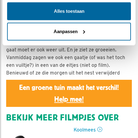
Nella | Geplaatst op 8 mei 2020, 21:19 |
Vind ik leuk
|
Bewaar dit filmpje
|
1015x
Alles toestaan
Vandaag zijn de kuikens 3 en 4 dagen oud. Maar het
filmpje begint met gisteren. Man en vrouw hebben zich
Aanpassen
weer het ongans gevlogen om de jongen lekker vet te
mesten. Larfjes, rupsen een spinnetje... En ja, wat erin
gaat moet er ook weer uit. En je ziet ze groeeien.
Vanmiddag zagen we ook een gaatje (of was het toch
een vuiltje?) in een van de eitjes (niet op film).
Benieuwd of ze die morgen uit het nest verwijderd
Een groene tuin maakt het verschil!
Help mee!
BEKIJK MEER FILMPJES OVER
Koolmees