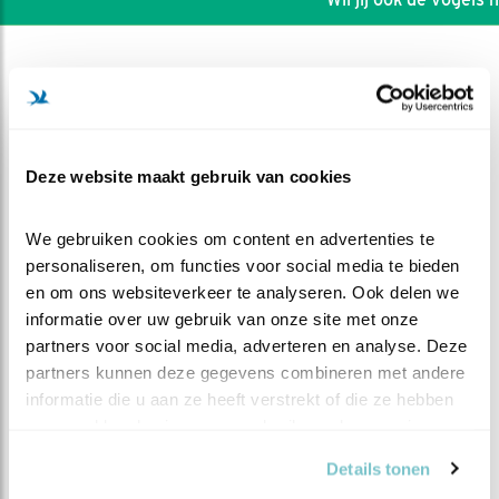
Deze website maakt gebruik van cookies
We gebruiken cookies om content en advertenties te 
personaliseren, om functies voor social media te bieden 
en om ons websiteverkeer te analyseren. Ook delen we 
informatie over uw gebruik van onze site met onze 
partners voor social media, adverteren en analyse. Deze 
partners kunnen deze gegevens combineren met andere 
DEEL DIT FILMPJE
informatie die u aan ze heeft verstrekt of die ze hebben 
verzameld op basis van uw gebruik van hun services.
Drie en vier dagen oud
Details tonen