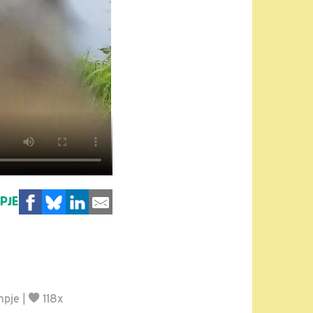
MPJE
mpje
|
118x