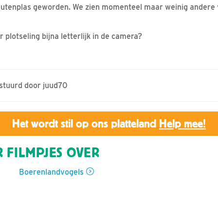
luutenplas geworden. We zien momenteel maar weinig andere vo
plotseling bijna letterlijk in de camera?
estuurd door juud70
Het wordt stil op ons platteland
Help mee!
 FILMPJES OVER
Boerenlandvogels