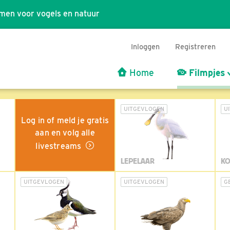
men voor vogels en natuur
Inloggen
Registreren
Home
Filmpjes
UITGEVLOGEN
U
Log in of meld je gratis
aan en volg alle
livestreams
LEPELAAR
KO
UITGEVLOGEN
UITGEVLOGEN
G