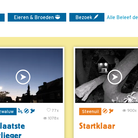
Eieren & Broeden
Bezoek
Alle Beleef de
77x
900x
zwaluw
Steenuil
1078x
laatste
Startklaar
vlieger