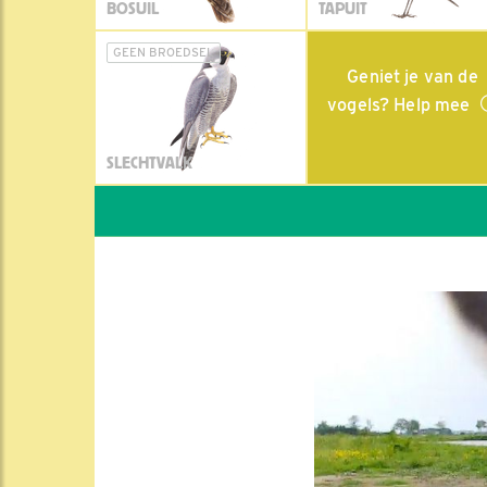
BOSUIL
TAPUIT
GEEN BROEDSEL
Geniet je van de
vogels? Help mee
SLECHTVALK