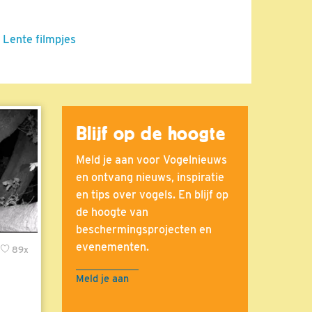
 Lente filmpjes
Blijf op de hoogte
Meld je aan voor Vogelnieuws
en ontvang nieuws, inspiratie
en tips over vogels. En blijf op
de hoogte van
beschermingsprojecten en
evenementen.
89x
Meld je aan