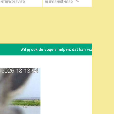
NTBEKPLEVIER
VLIEGENVANGER
Wil jij ook de vogels helpen: dat kan via de link!
*
Se