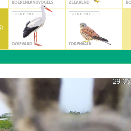
BOERENLANDVOGELS
ZEEAREND
BO
GEEN BROEDSEL
GEEN BROEDSEL
OOIEVAAR
TORENVALK