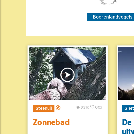
Boerenlandvogels
931x
80x
Steenuil
Gier
Zonnebad
De 
uit