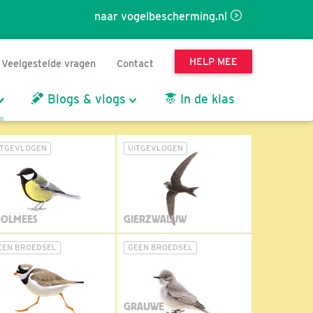
naar vogelbescherming.nl
HELP MEE
Veelgestelde vragen
Contact
Blogs & vlogs
In de klas
ITGEVLOGEN
UITGEVLOGEN
OLMEES
GIERZWALUW
EEN BROEDSEL
GEEN BROEDSEL
GRAUWE