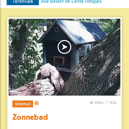
Torenvalk
Alle Beleef de Lente filmpjes
904x
80x
Steenuil
Zonnebad