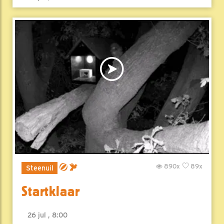
890x
89x
Steenuil
Startklaar
26 jul , 8:00