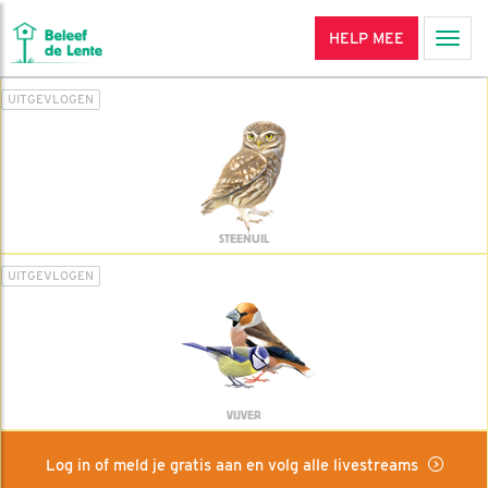
HELP MEE
Men
UITGEVLOGEN
STEENUIL
UITGEVLOGEN
VIJVER
Log in of meld je gratis aan en volg alle livestreams