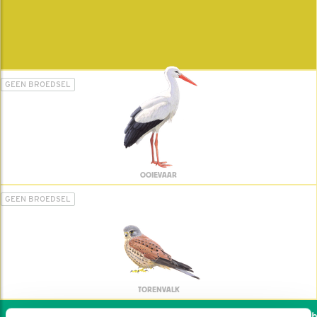
GEEN BROEDSEL
OOIEVAAR
GEEN BROEDSEL
TORENVALK
Wil jij ook de vogels he