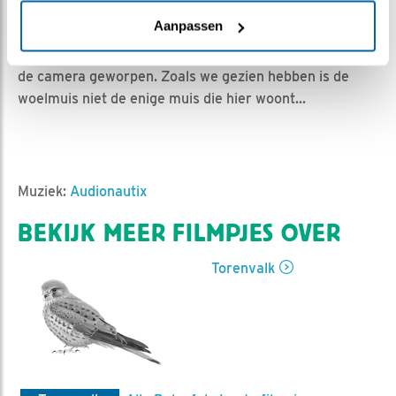
HannahK | Geplaatst op 26 mei 2025, 22:44 |
Vind ik
leuk
|
Bewaar dit filmpje
|
242x
Aanpassen
Af en toe wordt er bij de muizen een handje voer voor
de camera geworpen. Zoals we gezien hebben is de
woelmuis niet de enige muis die hier woont...
Muziek:
Audionautix
BEKIJK MEER FILMPJES OVER
Torenvalk