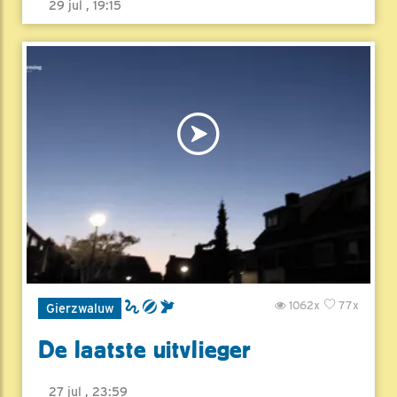
29 jul , 19:15
1062x
77x
Gierzwaluw
De laatste uitvlieger
27 jul , 23:59