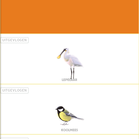
UITGEVLOGEN
LEPELAAR
UITGEVLOGEN
KOOLMEES