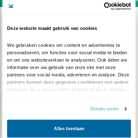
Deze website maakt gebruik van cookies
We gebruiken cookies om content en advertenties te 
personaliseren, om functies voor social media te bieden 
en om ons websiteverkeer te analyseren. Ook delen we 
informatie over uw gebruik van onze site met onze 
partners voor social media, adverteren en analyse. Deze 
partners kunnen deze gegevens combineren met andere 
informatie die u aan ze heeft verstrekt of die ze hebben 
verzameld op basis van uw gebruik van hun services.
DEEL DIT FILMPJE
Details tonen
Dit krijgen we gelukkig weer
Alles toestaan
te zien