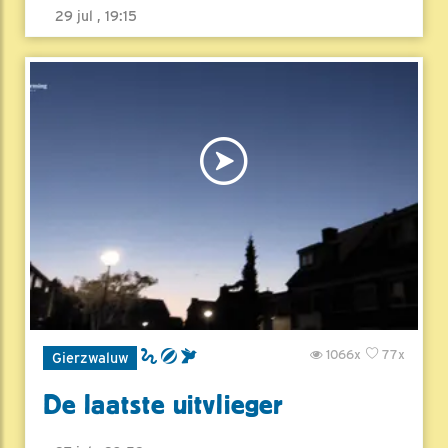
29 jul , 19:15
1066x
77x
Gierzwaluw
De laatste uitvlieger