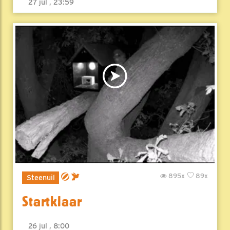
27 jul , 23:59
895x
89x
Steenuil
Startklaar
26 jul , 8:00