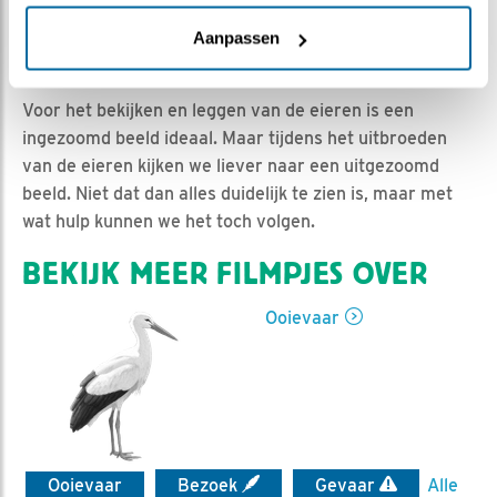
Aanpassen
Jan-Willem BDL | Geplaatst op 13 april 2021, 16:58 |
Vind ik leuk
|
Bewaar dit filmpje
|
967x
Voor het bekijken en leggen van de eieren is een
ingezoomd beeld ideaal. Maar tijdens het uitbroeden
van de eieren kijken we liever naar een uitgezoomd
beeld. Niet dat dan alles duidelijk te zien is, maar met
wat hulp kunnen we het toch volgen.
BEKIJK MEER FILMPJES OVER
Ooievaar
Ooievaar
Bezoek
Gevaar
Alle