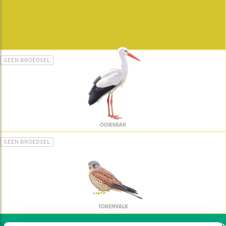
GEEN BROEDSEL
OOIEVAAR
GEEN BROEDSEL
TORENVALK
Wil jij ook de vogels hel