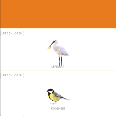
UITGEVLOGEN
LEPELAAR
UITGEVLOGEN
KOOLMEES