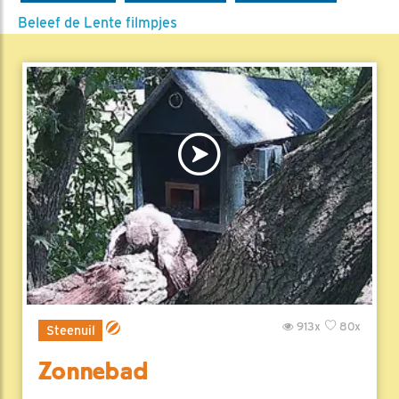
Beleef de Lente filmpjes
913x
80x
Steenuil
Zonnebad