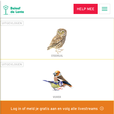
HELP MEE
Men
UITGEVLOGEN
STEENUIL
UITGEVLOGEN
VIJVER
Log in of meld je gratis aan en volg alle livestreams