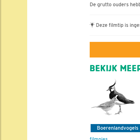
De grutto ouders heb
Deze filmtip is ing
BEKIJK MEER
Boerenlandvogels
filmpjes