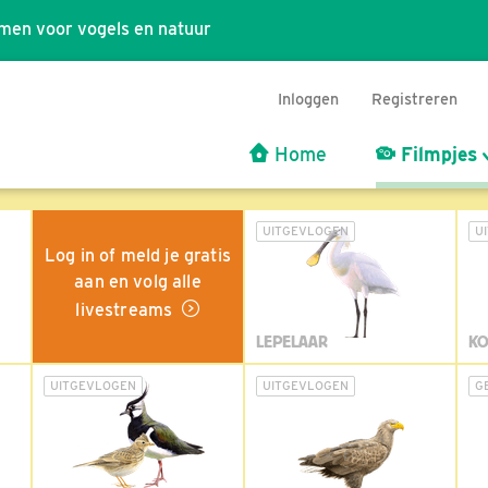
men voor vogels en natuur
Inloggen
Registreren
Home
Filmpjes
UITGEVLOGEN
U
Log in of meld je gratis
aan en volg alle
livestreams
LEPELAAR
KO
UITGEVLOGEN
UITGEVLOGEN
G