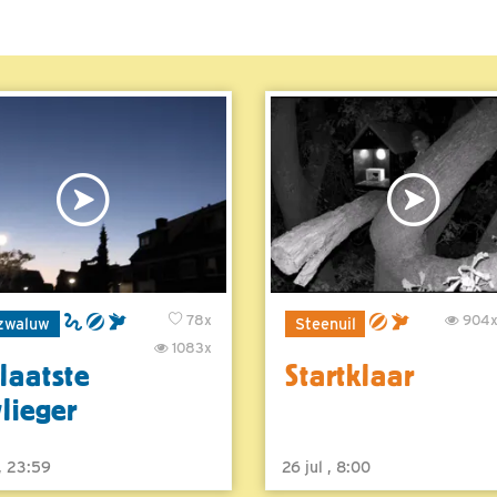
78x
904
zwaluw
Steenuil
1083x
laatste
Startklaar
vlieger
 , 23:59
26 jul , 8:00