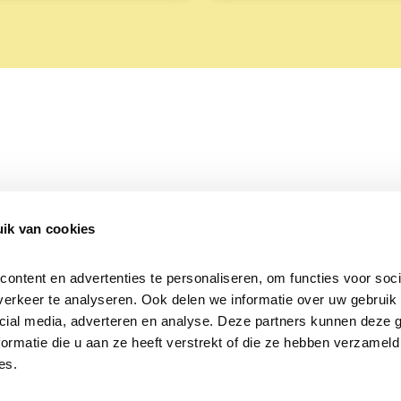
ik van cookies
Over Beleef de Lente
Mijn privacy
Cookieverklaring
ntent en advertenties te personaliseren, om functies voor socia
erkeer te analyseren. Ook delen we informatie over uw gebruik v
cial media, adverteren en analyse. Deze partners kunnen deze 
rmatie die u aan ze heeft verstrekt of die ze hebben verzameld 
es.
Samen voor