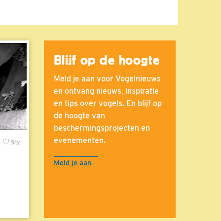
Blijf op de hoogte
Meld je aan voor Vogelnieuws
en ontvang nieuws, inspiratie
en tips over vogels. En blijf op
de hoogte van
beschermingsprojecten en
evenementen.
x
91x
Meld je aan