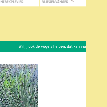
NTBEKPLEVIER
VLIEGENVANGER
Wil jij ook de vogels helpen: dat kan via de link!
*
Se