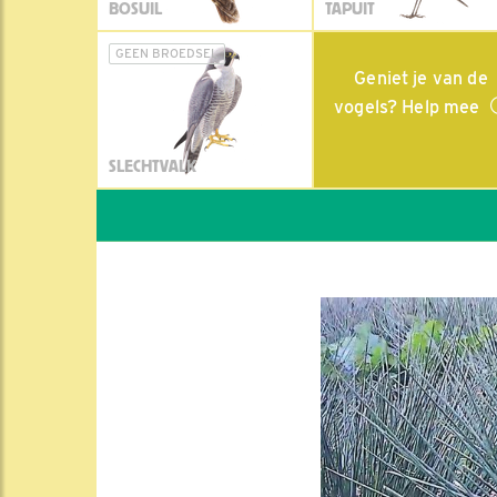
BOSUIL
TAPUIT
GEEN BROEDSEL
Geniet je van de
vogels? Help mee
SLECHTVALK