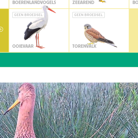
BOERENLANDVOGELS
ZEEAREND
BO
GEEN BROEDSEL
GEEN BROEDSEL
OOIEVAAR
TORENVALK