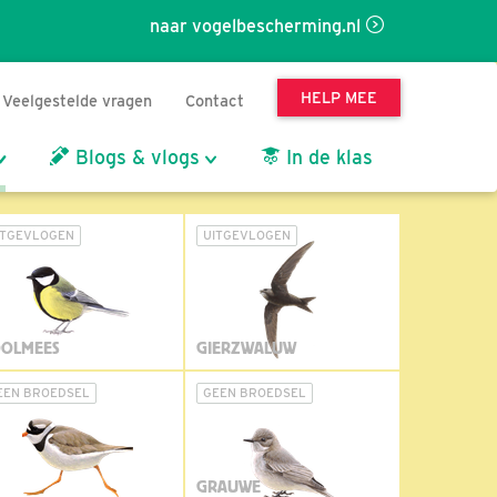
naar vogelbescherming.nl
HELP MEE
Veelgestelde vragen
Contact
Blogs & vlogs
In de klas
ITGEVLOGEN
UITGEVLOGEN
OLMEES
GIERZWALUW
EEN BROEDSEL
GEEN BROEDSEL
GRAUWE