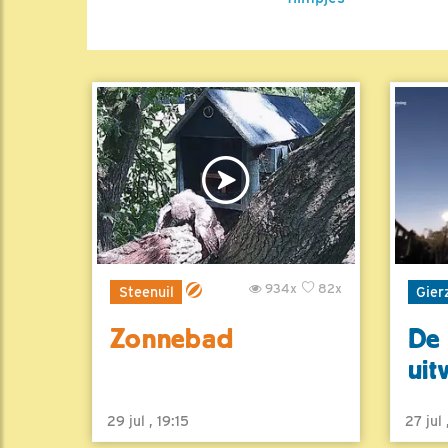
934x
82x
Steenuil
Gier
Zonnebad
De 
uit
29 jul , 19:15
27 jul