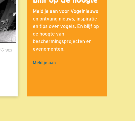
Meld je aan voor Vogelnieuws
en ontvang nieuws, inspiratie
en tips over vogels. En blijf op
de hoogte van
beschermingsprojecten en
evenementen.
90x
Meld je aan