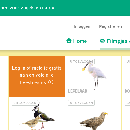
men voor vogels en natuur
Inloggen
Registreren
Home
Filmpjes
UITGEVLOGEN
U
Log in of meld je gratis
aan en volg alle
livestreams
LEPELAAR
KO
UITGEVLOGEN
UITGEVLOGEN
G