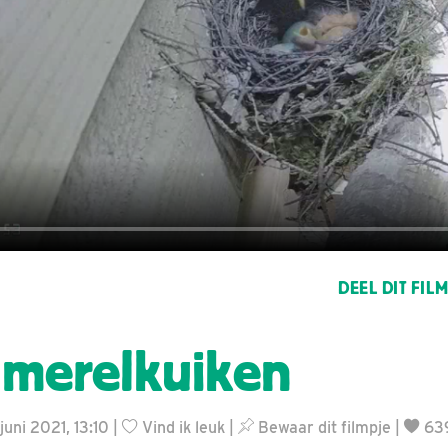
DEEL DIT FIL
merelkuiken
juni 2021, 13:10 |
Vind ik leuk
|
Bewaar dit filmpje
|
63