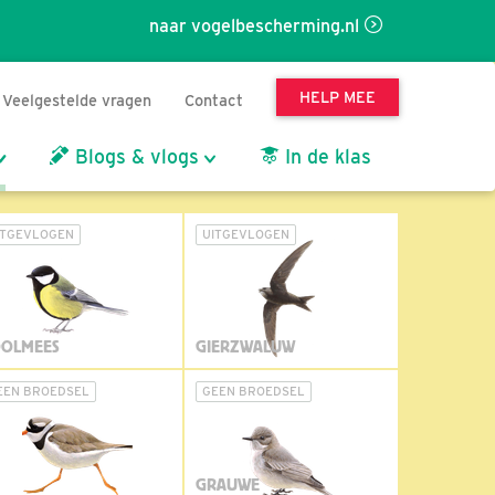
naar vogelbescherming.nl
HELP MEE
Veelgestelde vragen
Contact
Blogs & vlogs
In de klas
ITGEVLOGEN
UITGEVLOGEN
OLMEES
GIERZWALUW
EEN BROEDSEL
GEEN BROEDSEL
GRAUWE