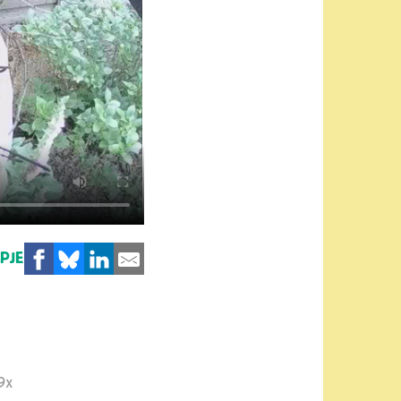
MPJE
9x