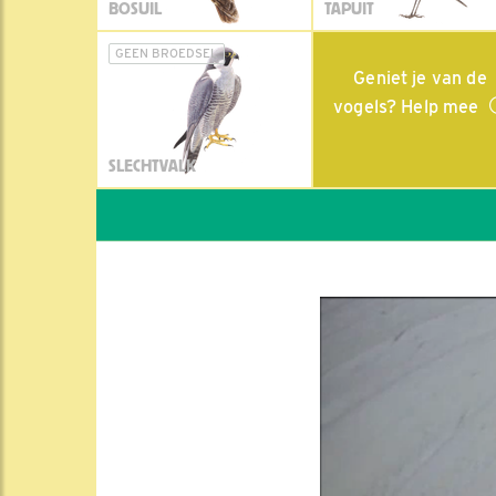
BOSUIL
TAPUIT
GEEN BROEDSEL
Geniet je van de
vogels? Help mee
SLECHTVALK