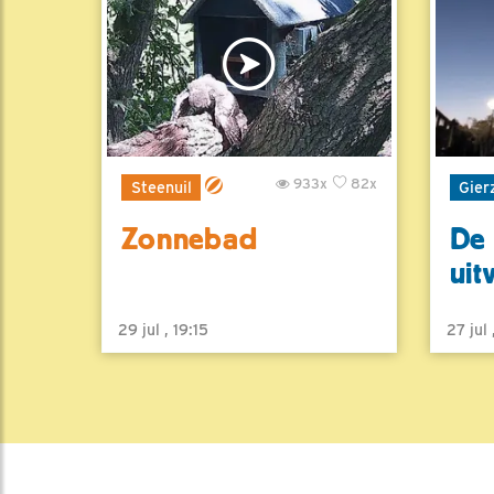
933x
82x
Steenuil
Gier
Zonnebad
De 
uit
29 jul , 19:15
27 jul