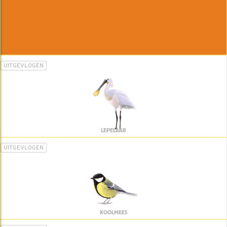
UITGEVLOGEN
LEPELAAR
UITGEVLOGEN
KOOLMEES