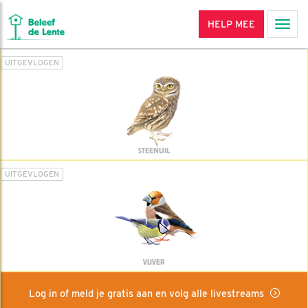
HELP MEE
Men
UITGEVLOGEN
STEENUIL
UITGEVLOGEN
VIJVER
Log in of meld je gratis aan en volg alle livestreams