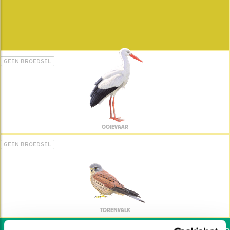
GEEN BROEDSEL
OOIEVAAR
GEEN BROEDSEL
TORENVALK
Wil jij ook de vogels he