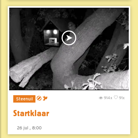
914x
91x
Steenuil
Startklaar
26 jul , 8:00