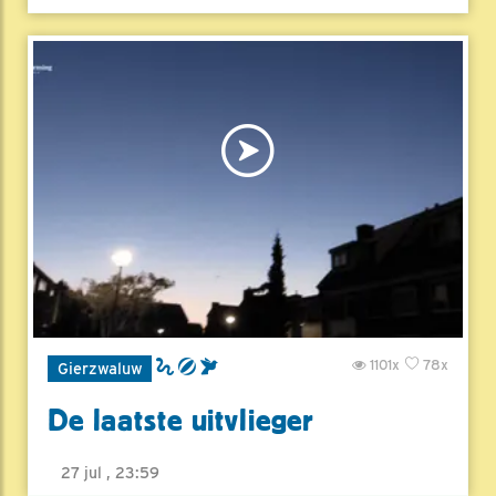
1101x
78x
Gierzwaluw
De laatste uitvlieger
27 jul , 23:59