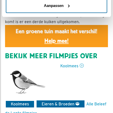
gonedigiscoping | Geplaatst op 27 april 2017, 7:29 |
Aanpassen
Vind ik leuk
|
Bewaar dit filmpje
|
1724x
Ma is even buiten haar vleugels strekken, als ze terug
komt is er een derde kuiken uitgekomen.
Een groene tuin maakt het verschil!
Help mee!
BEKIJK MEER FILMPJES OVER
Koolmees
Koolmees
Eieren & Broeden
Alle Beleef