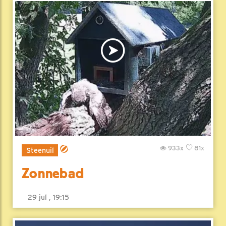
933x
81x
Steenuil
Zonnebad
29 jul , 19:15