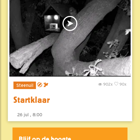
902x
90x
Steenuil
Startklaar
26 jul , 8:00
Blijf op de hoogte