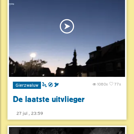
1080x
77x
Gierzwaluw
De laatste uitvlieger
27 jul , 23:59