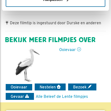
Jan-Willem BDL | Geplaatst op 25 april 2023, 8:29 |
Vind ik leuk
|
Bewaar dit filmpje
|
306x
Deze filmtip is ingestuurd door Durske en anderen
BEKIJK MEER FILMPJES OVER
Ooievaar
Ooievaar
Nestelen
Bezoek
Gevaar
Alle Beleef de Lente filmpjes