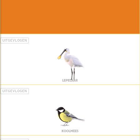
UITGEVLOGEN
LEPELAAR
UITGEVLOGEN
KOOLMEES