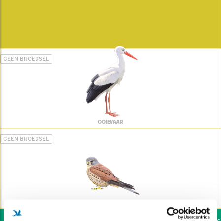
GEEN BROEDSEL
OOIEVAAR
GEEN BROEDSEL
TORENVALK
Wil jij ook de vogels h