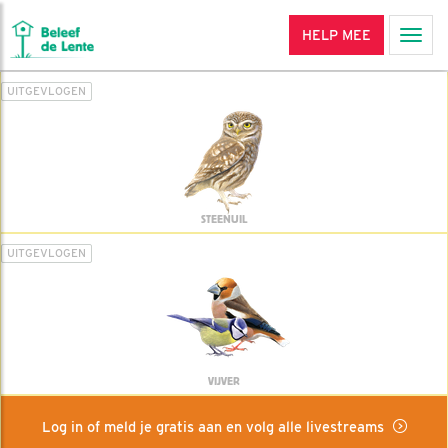
HELP MEE
Men
UITGEVLOGEN
STEENUIL
UITGEVLOGEN
VIJVER
Log in of meld je gratis aan en volg alle livestreams