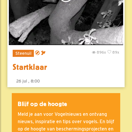
896x
89x
Steenuil
Startklaar
26 jul , 8:00
Blijf op de hoogte
Meld je aan voor Vogelnieuws en ontvang
nieuws, inspiratie en tips over vogels. En blijf
op de hoogte van beschermingsprojecten en