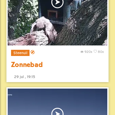
920x
80x
Steenuil
Zonnebad
29 jul , 19:15