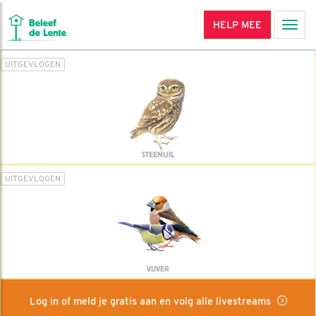
HELP MEE
Men
UITGEVLOGEN
STEENUIL
UITGEVLOGEN
VIJVER
Log in of meld je gratis aan en volg alle livestreams