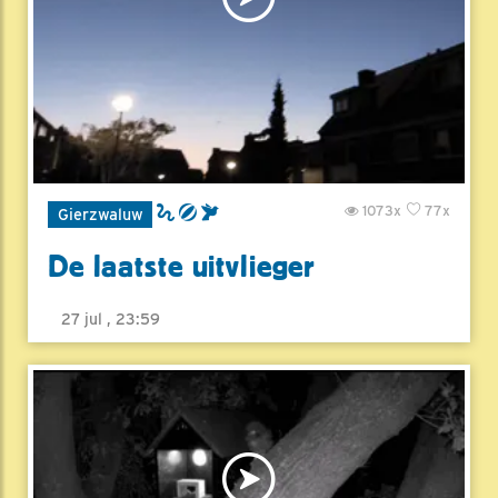
1073x
77x
Gierzwaluw
De laatste uitvlieger
27 jul , 23:59