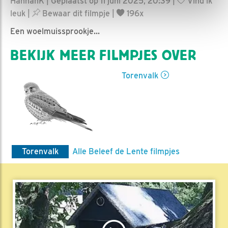
HannahK | Geplaatst op 11 juni 2025, 20:39 |
Vind ik
leuk
|
Bewaar dit filmpje
|
196x
Een woelmuissprookje...
BEKIJK MEER FILMPJES OVER
Torenvalk
Torenvalk
Alle Beleef de Lente filmpjes