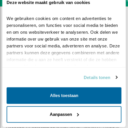
Deze website maakt gebruik van cookies
We gebruiken cookies om content en advertenties te 
personaliseren, om functies voor social media te bieden 
en om ons websiteverkeer te analyseren. Ook delen we 
informatie over uw gebruik van onze site met onze 
partners voor social media, adverteren en analyse. Deze 
partners kunnen deze gegevens combineren met andere 
informatie die u aan ze heeft verstrekt of die ze hebben 
verzameld op basis van uw gebruik van hun services.
Details tonen
Alles toestaan
DEEL DIT FILMPJE
De woelmuis en de slakken
Aanpassen