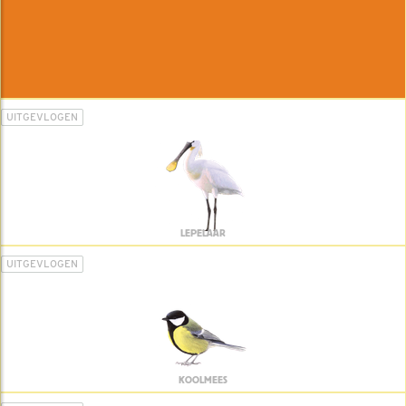
UITGEVLOGEN
LEPELAAR
UITGEVLOGEN
KOOLMEES