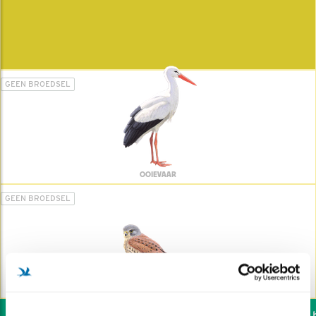
GEEN BROEDSEL
OOIEVAAR
GEEN BROEDSEL
TORENVALK
Wil jij ook de vogels he