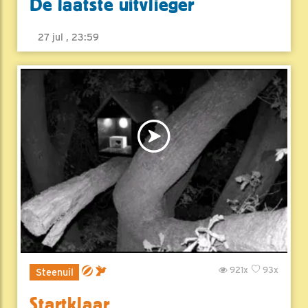
De laatste uitvlieger
27 jul , 23:59
921x
93x
Steenuil
Startklaar