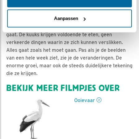
Jan-Willem BDL | Geplaatst op 18 mei 2020, 11:13 |
Vind ik leuk
|
Bewaar dit filmpje
|
858x
Aanpassen
De beelden op de nestcam van de ooievaars lijken dit
jaar saai. Maar dat komt omdat alles eigenlijk heel goed
gaat. De kuuks krijgen voldoende te eten, geen
verkeerde dingen waarin ze zich kunnen verslikken.
Alles gaat zoals het moet gaan. Pas als je de beelden
van een hele week ziet, zie je de veranderingen. De
enorme groei, maar ook de steeds duidelijkere tekening
die ze krijgen.
BEKIJK MEER FILMPJES OVER
Ooievaar