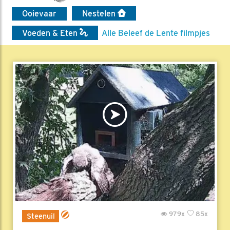
Ooievaar
Nestelen
Voeden & Eten
Alle Beleef de Lente filmpjes
979x
85x
Steenuil