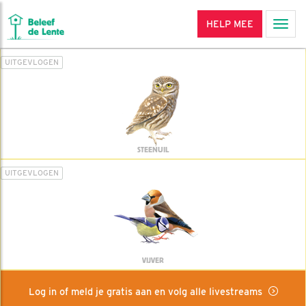
HELP MEE
Men
UITGEVLOGEN
STEENUIL
UITGEVLOGEN
VIJVER
Log in of meld je gratis aan en volg alle livestreams