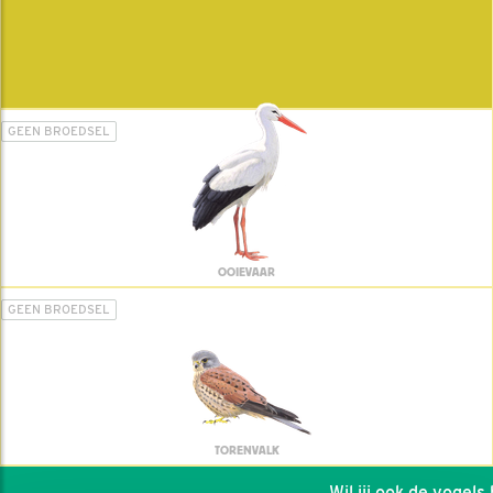
GEEN BROEDSEL
OOIEVAAR
GEEN BROEDSEL
TORENVALK
Wil jij ook de vogels he