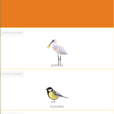
UITGEVLOGEN
LEPELAAR
UITGEVLOGEN
KOOLMEES