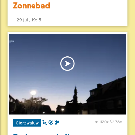
Zonnebad
29 jul , 19:15
1120x
78x
Gierzwaluw