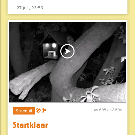
27 jul , 23:59
895x
89x
Steenuil
Startklaar