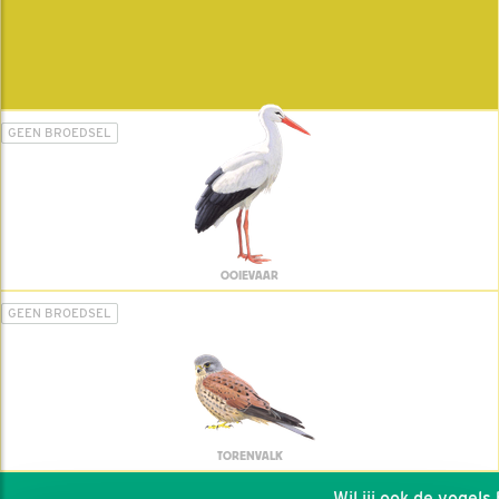
GEEN BROEDSEL
OOIEVAAR
GEEN BROEDSEL
TORENVALK
Wil jij ook de vogels he