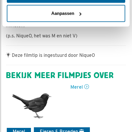
Romke Visser | Geplaatst op 17 juni 2022, 17:00 |
Vind ik leuk
|
Bewaar dit filmpje
|
511x
Aanpassen
Vanmorgen 5 minuten en vanmiddag maar liefst 24
minuten!
(p.s. NiqueO, het was M en niet V)
Deze filmtip is ingestuurd door NiqueO
BEKIJK MEER FILMPJES OVER
Merel
Merel
Eieren & Broeden