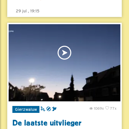
29 jul , 19:15
1069x
77x
Gierzwaluw
De laatste uitvlieger