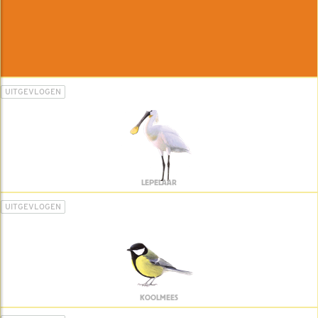
UITGEVLOGEN
LEPELAAR
UITGEVLOGEN
KOOLMEES