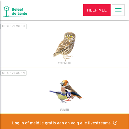
HELP MEE
Men
UITGEVLOGEN
STEENUIL
UITGEVLOGEN
VIJVER
Log in of meld je gratis aan en volg alle livestreams