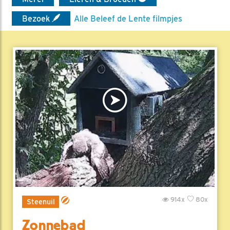
Bezoek
Alle Beleef de Lente filmpjes
914x
80x
Steenuil
Zonnebad