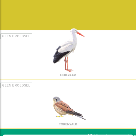
GEEN BROEDSEL
OOIEVAAR
GEEN BROEDSEL
TORENVALK
Wil jij ook de vogels hel