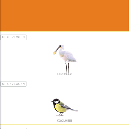
UITGEVLOGEN
LEPELAAR
UITGEVLOGEN
KOOLMEES