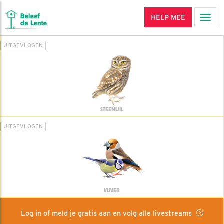
HELP MEE
Men
UITGEVLOGEN
STEENUIL
UITGEVLOGEN
VIJVER
Log in of meld je gratis aan en volg alle livestreams