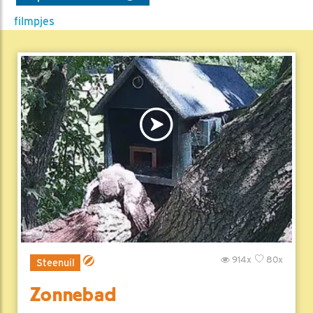
filmpjes
914x
80x
Steenuil
Zonnebad