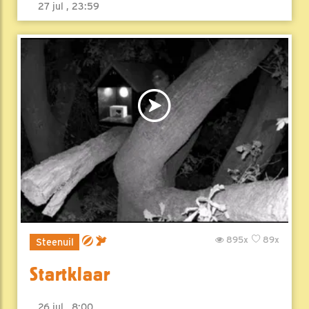
27 jul , 23:59
895x
89x
Steenuil
Startklaar
26 jul , 8:00