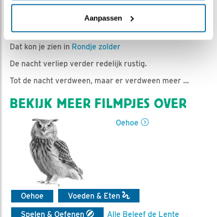
Romke Visser | Geplaatst op 4 mei 2021, 11:30 |
Vind
ik leuk
|
Bewaar dit filmpje
|
727x
Aanpassen
Gisteravond gebeurde er weer even van alles.
Dat kon je zien in
Rondje zolder
De nacht verliep verder redelijk rustig.
Tot de nacht verdween, maar er verdween meer ...
BEKIJK MEER FILMPJES OVER
Oehoe
Oehoe
Voeden & Eten
Spelen & Oefenen
Alle Beleef de Lente