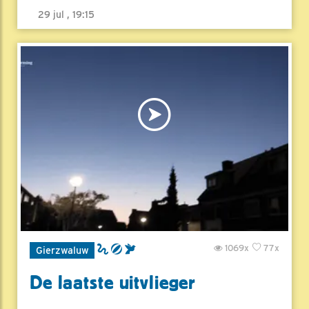
29 jul , 19:15
1069x
77x
Gierzwaluw
De laatste uitvlieger