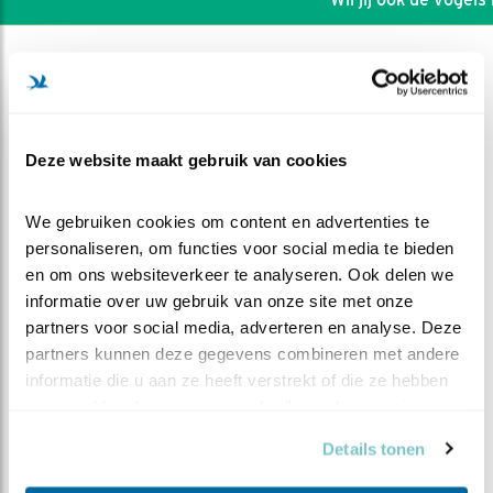
Deze website maakt gebruik van cookies
We gebruiken cookies om content en advertenties te 
personaliseren, om functies voor social media te bieden 
en om ons websiteverkeer te analyseren. Ook delen we 
informatie over uw gebruik van onze site met onze 
partners voor social media, adverteren en analyse. Deze 
partners kunnen deze gegevens combineren met andere 
DEEL DIT FILMPJE
informatie die u aan ze heeft verstrekt of die ze hebben 
verzameld op basis van uw gebruik van hun services.
De stuitklier
Details tonen