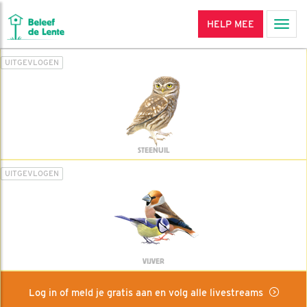
HELP MEE
Men
UITGEVLOGEN
STEENUIL
UITGEVLOGEN
VIJVER
Log in of meld je gratis aan en volg alle livestreams