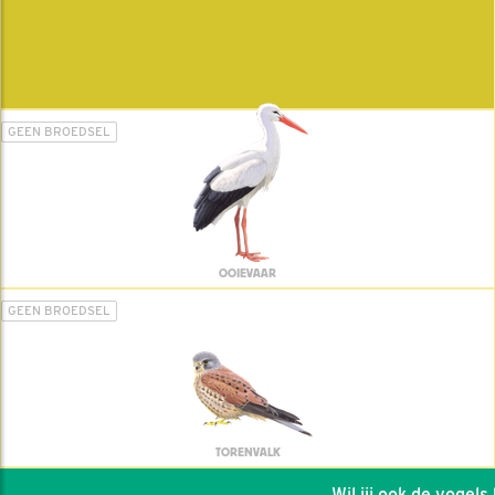
GEEN BROEDSEL
OOIEVAAR
GEEN BROEDSEL
TORENVALK
Wil jij ook de vogels he