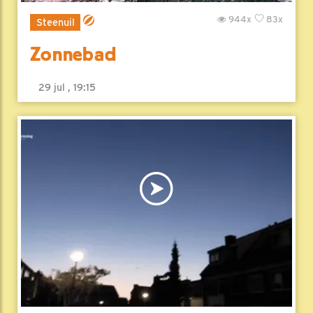
944x
83x
Steenuil
Zonnebad
29 jul , 19:15