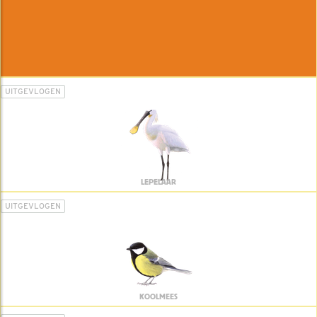
UITGEVLOGEN
LEPELAAR
UITGEVLOGEN
KOOLMEES