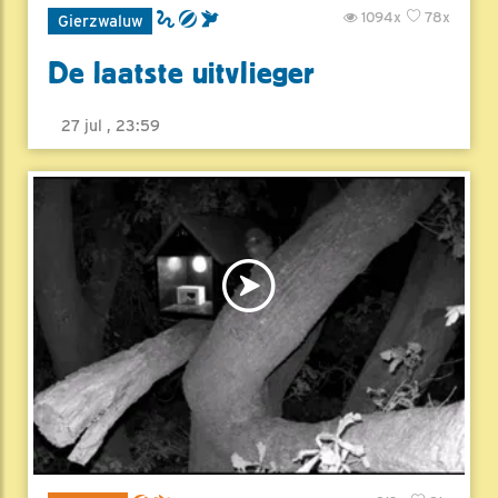
1094x
78x
Gierzwaluw
De laatste uitvlieger
27 jul , 23:59