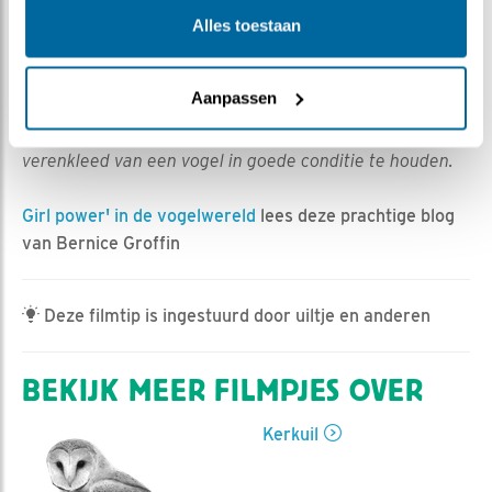
Ed Hoogkamer | Geplaatst op 14 maart 2023, 7:22 |
Alles toestaan
Vind ik leuk
|
Bewaar dit filmpje
|
350x
Een oehoe op afstand; en tijdens een poetsbeurt is de
stuitklier* goed te zien
Aanpassen
*Het vet uit de stuitklier is noodzakelijk om het
verenkleed van een vogel in goede conditie te houden.
Girl power' in de vogelwereld
lees deze prachtige blog
van Bernice Groffin
Deze filmtip is ingestuurd door uiltje en anderen
BEKIJK MEER FILMPJES OVER
Kerkuil