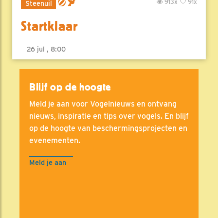
913x
91x
Steenuil
Startklaar
26 jul , 8:00
Blijf op de hoogte
Meld je aan voor Vogelnieuws en ontvang
nieuws, inspiratie en tips over vogels. En blijf
op de hoogte van beschermingsprojecten en
evenementen.
Meld je aan