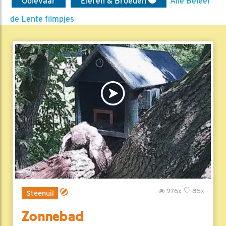
Ooievaar
Eieren & Broeden
Alle Beleef
de Lente filmpjes
976x
85x
Steenuil
Zonnebad