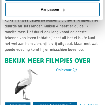
Jan-Willem BDL | Geplaatst op 6 mei 2021, 12:57 |
Vind ik leuk
|
Bewaar dit filmpje
|
703x
Aanpassen
Kuiken 3 is 3 mei uit het ei gekropen. Normaal zou
kuiken 4 twee dagen na kuiken 3 uit het ei kruipen. Het
duurde nu iets langer. Kuiken 4 heeft er duidelijk
moeite mee. Het duurt ook lang vanaf de eerste
tekenen van leven totdat hij echt uit het ei is. Je kunt
het wel aan hem zien, hij is vrij uitgeput. Maar met wat
goede voeding komt hij er misschien bovenop.
BEKIJK MEER FILMPJES OVER
Ooievaar