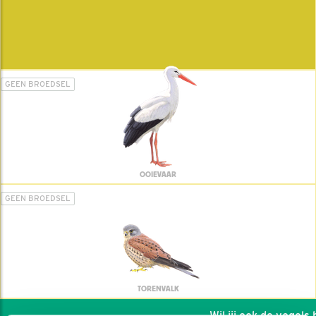
GEEN BROEDSEL
OOIEVAAR
GEEN BROEDSEL
TORENVALK
Wil jij ook de vogels he