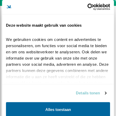
Deze website maakt gebruik van cookies
We gebruiken cookies om content en advertenties te 
personaliseren, om functies voor social media te bieden 
en om ons websiteverkeer te analyseren. Ook delen we 
informatie over uw gebruik van onze site met onze 
partners voor social media, adverteren en analyse. Deze 
partners kunnen deze gegevens combineren met andere 
informatie die u aan ze heeft verstrekt of die ze hebben 
verzameld op basis van uw gebruik van hun services.
DEEL DIT FILMPJE
Details tonen
De strijd van kuiken vier
Alles toestaan