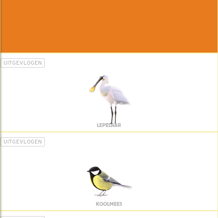
UITGEVLOGEN
LEPELAAR
UITGEVLOGEN
KOOLMEES