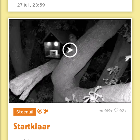
27 jul , 23:59
919x
92x
Steenuil
Startklaar