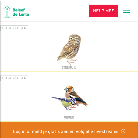
HELP MEE
Men
UITGEVLOGEN
STEENUIL
UITGEVLOGEN
VIJVER
Log in of meld je gratis aan en volg alle livestreams