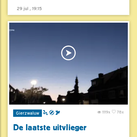
29 jul , 19:15
1119x
78x
Gierzwaluw
De laatste uitvlieger