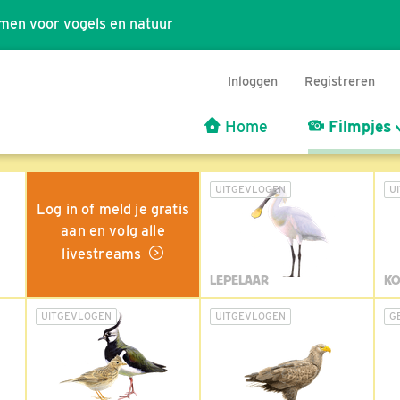
men voor vogels en natuur
Inloggen
Registreren
Home
Filmpjes
UITGEVLOGEN
U
Log in of meld je gratis
aan en volg alle
livestreams
LEPELAAR
KO
UITGEVLOGEN
UITGEVLOGEN
G