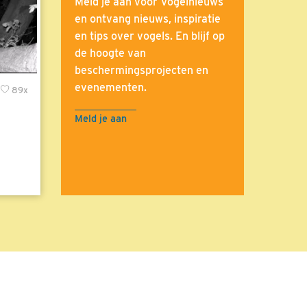
Meld je aan voor Vogelnieuws
en ontvang nieuws, inspiratie
en tips over vogels. En blijf op
de hoogte van
beschermingsprojecten en
evenementen.
89x
Meld je aan