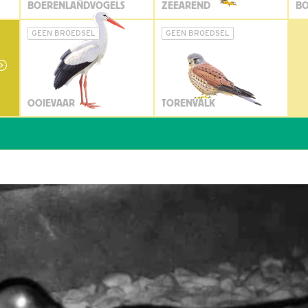
BOERENLANDVOGELS
ZEEAREND
BO
GEEN BROEDSEL
GEEN BROEDSEL
OOIEVAAR
TORENVALK