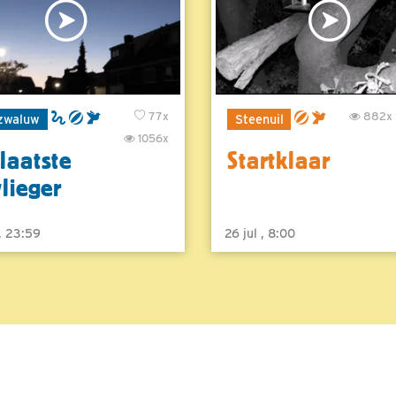
77x
882x
zwaluw
Steenuil
1056x
laatste
Startklaar
vlieger
 , 23:59
26 jul , 8:00