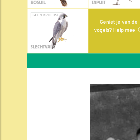
BOSUIL
TAPUIT
GEEN BROEDSEL
Geniet je van de
vogels? Help mee
SLECHTVALK