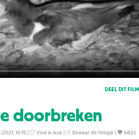
DEEL DIT FIL
lte doorbreken
 2021, 16:15 |
Vind ik leuk
|
Bewaar dit filmpje
|
682x