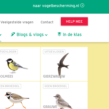
naar vogelbescherming.nl
HELP MEE
Veelgestelde vragen
Contact
Blogs & vlogs
In de klas
ITGEVLOGEN
UITGEVLOGEN
OLMEES
GIERZWALUW
EEN BROEDSEL
GEEN BROEDSEL
GRAUWE