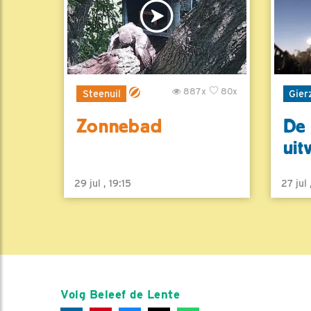
887x
80x
Steenuil
Gier
Zonnebad
De 
uit
29 jul , 19:15
27 jul
Volg Beleef de Lente