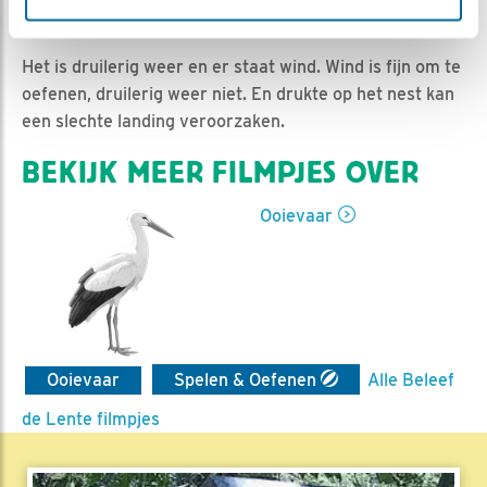
Jan-Willem BDL | Geplaatst op 1 juli 2023, 10:47 |
Vind ik leuk
|
Bewaar dit filmpje
|
344x
Het is druilerig weer en er staat wind. Wind is fijn om te
oefenen, druilerig weer niet. En drukte op het nest kan
een slechte landing veroorzaken.
BEKIJK MEER FILMPJES OVER
Ooievaar
Ooievaar
Spelen & Oefenen
Alle Beleef
de Lente filmpjes