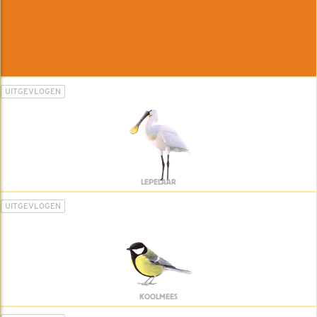
UITGEVLOGEN
LEPELAAR
UITGEVLOGEN
KOOLMEES