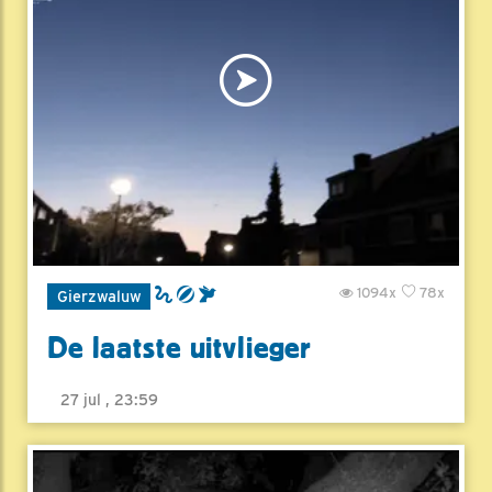
1094x
78x
Gierzwaluw
De laatste uitvlieger
27 jul , 23:59