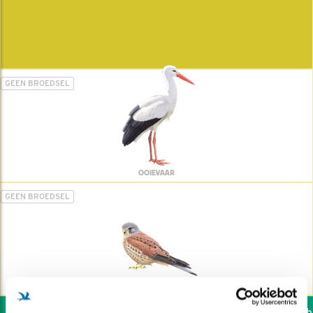
GEEN BROEDSEL
OOIEVAAR
GEEN BROEDSEL
TORENVALK
Wil jij ook de vogels hel