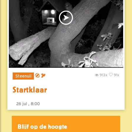
913x
91x
Steenuil
Startklaar
26 jul , 8:00
Blijf op de hoogte