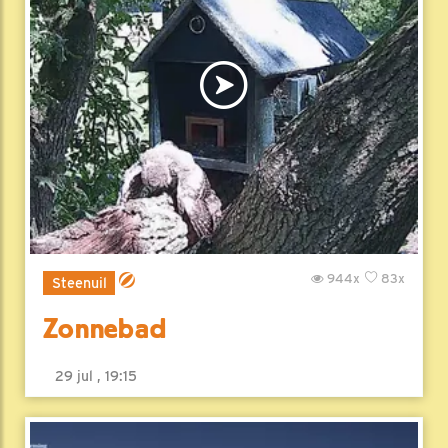
944x
83x
Steenuil
Zonnebad
29 jul , 19:15