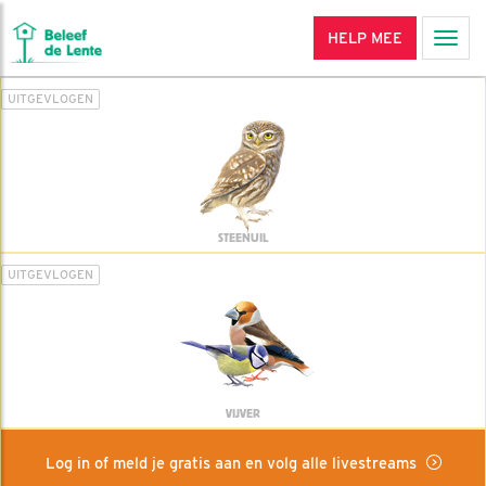
HELP MEE
Men
UITGEVLOGEN
STEENUIL
UITGEVLOGEN
VIJVER
Log in of meld je gratis aan en volg alle livestreams