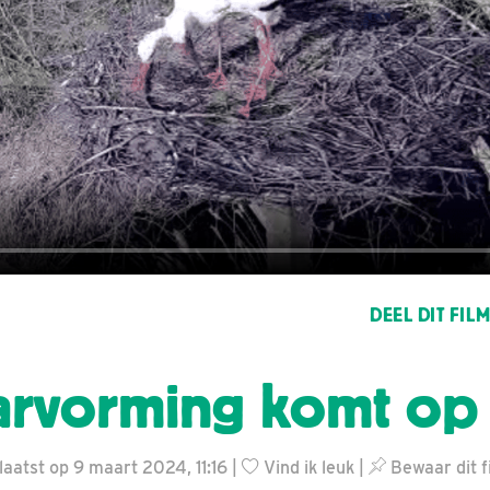
DEEL DIT FIL
arvorming komt op
aatst op 9 maart 2024, 11:16 |
Vind ik leuk
|
Bewaar dit f