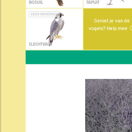
BOSUIL
TAPUIT
GEEN BROEDSEL
Geniet je van de
vogels? Help mee
SLECHTVALK