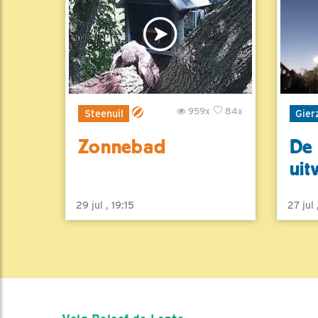
959x
84x
Steenuil
Gier
Zonnebad
De 
uit
29 jul , 19:15
27 jul