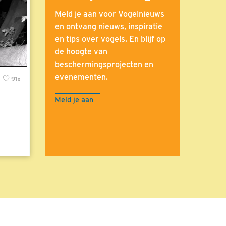
Meld je aan voor Vogelnieuws
en ontvang nieuws, inspiratie
en tips over vogels. En blijf op
de hoogte van
beschermingsprojecten en
evenementen.
x
91x
Meld je aan