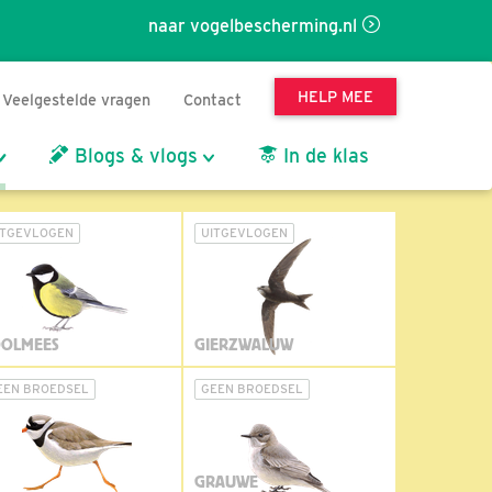
naar vogelbescherming.nl
HELP MEE
Veelgestelde vragen
Contact
Blogs & vlogs
In de klas
ITGEVLOGEN
UITGEVLOGEN
OLMEES
GIERZWALUW
EEN BROEDSEL
GEEN BROEDSEL
GRAUWE