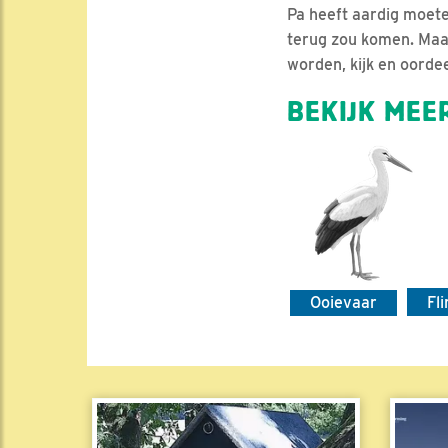
Pa heeft aardig moet
terug zou komen. Maar 
worden, kijk en oordee
BEKIJK MEER
Ooievaar
Fl