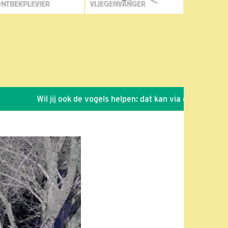
NTBEKPLEVIER
VLIEGENVANGER
Wil jij ook de vogels helpen: dat kan via de link!
*
Sei