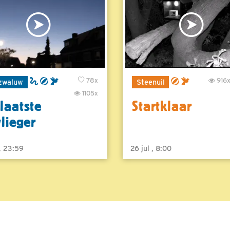
78x
916
zwaluw
Steenuil
1105x
laatste
Startklaar
vlieger
 , 23:59
26 jul , 8:00