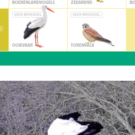
BOERENLANDVOGELS
ZEEAREND
BO
GEEN BROEDSEL
GEEN BROEDSEL
OOIEVAAR
TORENVALK