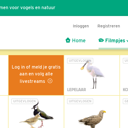
men voor vogels en natuur
Inloggen
Registreren
Home
Filmpjes
UITGEVLOGEN
U
Log in of meld je gratis
aan en volg alle
livestreams
LEPELAAR
KO
UITGEVLOGEN
UITGEVLOGEN
G