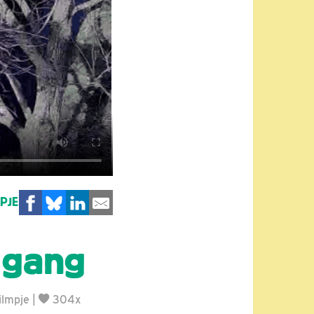
MPJE
 gang
ilmpje
|
304x