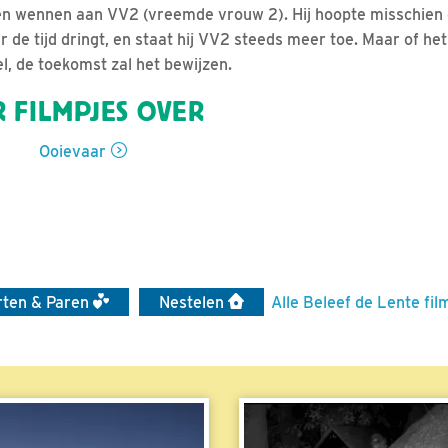
en wennen aan VV2 (vreemde vrouw 2). Hij hoopte misschien 
de tijd dringt, en staat hij VV2 steeds meer toe. Maar of het
l, de toekomst zal het bewijzen.
 FILMPJES OVER
Ooievaar
irten & Paren
Nestelen
Alle Beleef de Lente fil