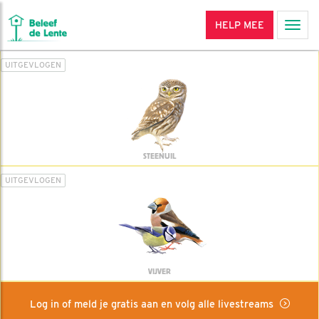
HELP MEE
Men
UITGEVLOGEN
STEENUIL
UITGEVLOGEN
VIJVER
Log in of meld je gratis aan en volg alle livestreams