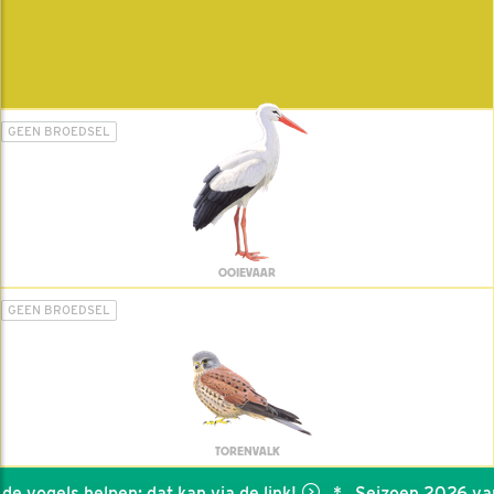
GEEN BROEDSEL
OOIEVAAR
GEEN BROEDSEL
TORENVALK
de vogels helpen: dat kan via de link!
*
Seizoen 2026 van 