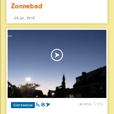
Zonnebad
29 jul , 19:15
1072x
77x
Gierzwaluw