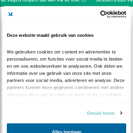
Deze website maakt gebruik van cookies
We gebruiken cookies om content en advertenties te 
personaliseren, om functies voor social media te bieden 
en om ons websiteverkeer te analyseren. Ook delen we 
informatie over uw gebruik van onze site met onze 
partners voor social media, adverteren en analyse. Deze 
partners kunnen deze gegevens combineren met andere 
informatie die u aan ze heeft verstrekt of die ze hebben 
DEEL DIT FILMPJE
verzameld op basis van uw gebruik van hun services.
Details tonen
De laatste dag
Alles toestaan