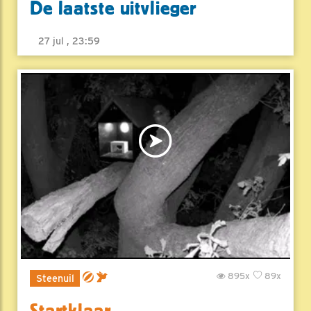
De laatste uitvlieger
27 jul , 23:59
895x
89x
Steenuil
Startklaar