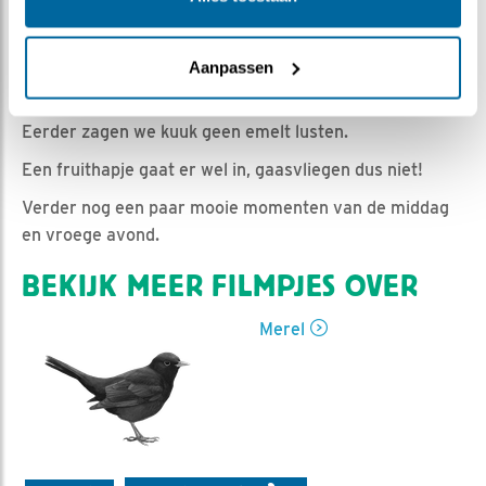
Romke Visser | Geplaatst op 8 juli 2020, 23:30 |
Vind ik leuk
|
Bewaar dit filmpje
|
902x
Het Merel kuiken was vandaag bijzonder actief, al
Aanpassen
wisselde het ook af met mooie zenmomenten.
Eerder zagen we kuuk geen emelt lusten.
Een fruithapje gaat er wel in, gaasvliegen dus niet!
Verder nog een paar mooie momenten van de middag
en vroege avond.
BEKIJK MEER FILMPJES OVER
Merel