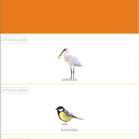
UITGEVLOGEN
LEPELAAR
UITGEVLOGEN
KOOLMEES