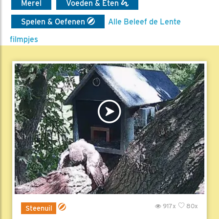
Merel
Voeden & Eten
Spelen & Oefenen
Alle Beleef de Lente
filmpjes
917x
80x
Steenuil