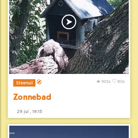
903x
80x
Steenuil
Zonnebad
29 jul , 19:15