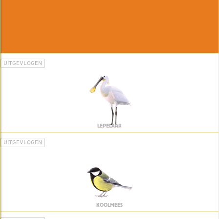
UITGEVLOGEN
LEPELAAR
UITGEVLOGEN
KOOLMEES