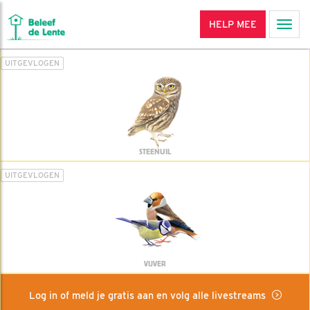
HELP MEE
Men
UITGEVLOGEN
STEENUIL
UITGEVLOGEN
VIJVER
Log in of meld je gratis aan en volg alle livestreams