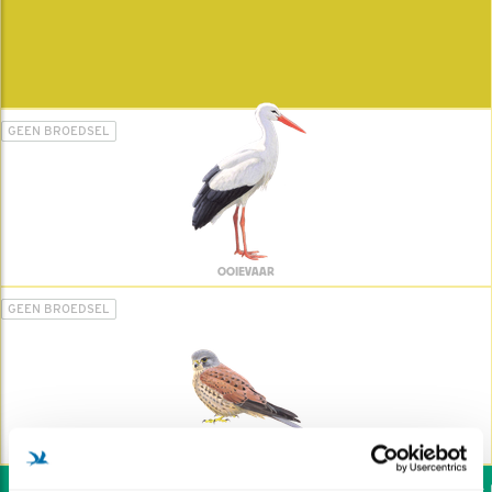
GEEN BROEDSEL
OOIEVAAR
GEEN BROEDSEL
TORENVALK
Wil jij ook de vogels he