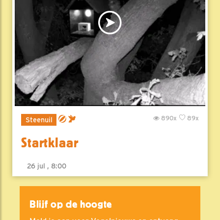
890x
89x
Steenuil
Startklaar
26 jul , 8:00
Blijf op de hoogte