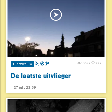
1062x
77x
Gierzwaluw
De laatste uitvlieger
27 jul , 23:59