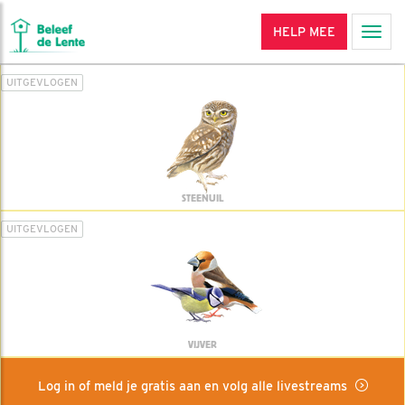
HELP MEE
Men
UITGEVLOGEN
STEENUIL
UITGEVLOGEN
VIJVER
Log in of meld je gratis aan en volg alle livestreams