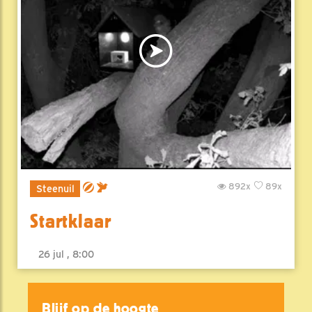
892x
89x
Steenuil
Startklaar
26 jul , 8:00
Blijf op de hoogte