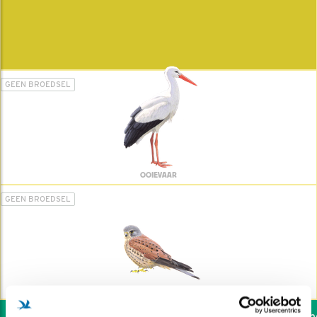
GEEN BROEDSEL
OOIEVAAR
GEEN BROEDSEL
TORENVALK
Wil jij ook de vogels he