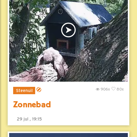
906x
80x
Steenuil
Zonnebad
29 jul , 19:15