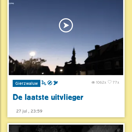
1062x
77x
Gierzwaluw
De laatste uitvlieger
27 jul , 23:59