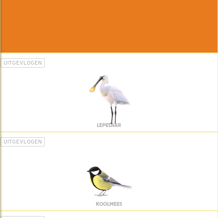
UITGEVLOGEN
LEPELAAR
UITGEVLOGEN
KOOLMEES