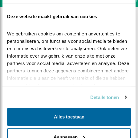
Deze website maakt gebruik van cookies
We gebruiken cookies om content en advertenties te 
personaliseren, om functies voor social media te bieden 
en om ons websiteverkeer te analyseren. Ook delen we 
informatie over uw gebruik van onze site met onze 
partners voor social media, adverteren en analyse. Deze 
partners kunnen deze gegevens combineren met andere 
informatie die u aan ze heeft verstrekt of die ze hebben 
verzameld op basis van uw gebruik van hun services.
Details tonen
DEEL DIT FILMPJE
Alles toestaan
De kuikens zijn compleet
Aanpassen