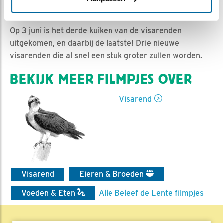
Sam Reitsma | Geplaatst op 4 juni 2021, 0:00 |
Vind
ik leuk
|
Bewaar dit filmpje
|
764x
Op 3 juni is het derde kuiken van de visarenden
uitgekomen, en daarbij de laatste! Drie nieuwe
visarenden die al snel een stuk groter zullen worden.
BEKIJK MEER FILMPJES OVER
Visarend
Visarend
Eieren & Broeden
Voeden & Eten
Alle Beleef de Lente filmpjes