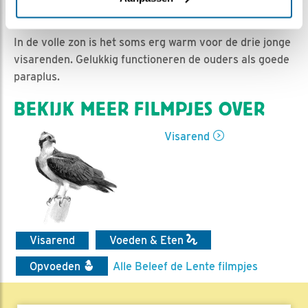
Sam Reitsma | Geplaatst op 18 juni 2021, 19:45 |
Vind
ik leuk
|
Bewaar dit filmpje
|
667x
In de volle zon is het soms erg warm voor de drie jonge
visarenden. Gelukkig functioneren de ouders als goede
paraplus.
BEKIJK MEER FILMPJES OVER
Visarend
Visarend
Voeden & Eten
Opvoeden
Alle Beleef de Lente filmpjes