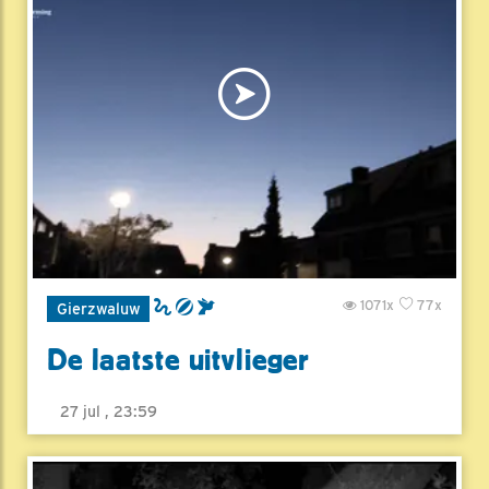
1071x
77x
Gierzwaluw
De laatste uitvlieger
27 jul , 23:59