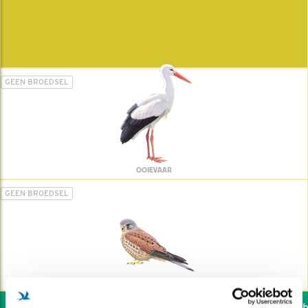
GEEN BROEDSEL
OOIEVAAR
GEEN BROEDSEL
TORENVALK
Wil jij ook de vogels he