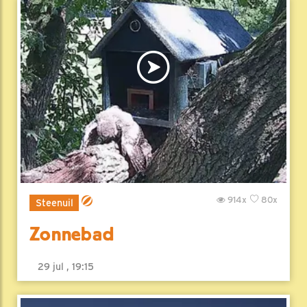
914x
80x
Steenuil
Zonnebad
29 jul , 19:15