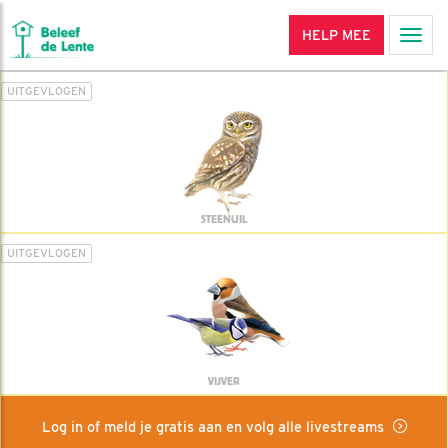
HELP MEE
Men
UITGEVLOGEN
STEENUIL
UITGEVLOGEN
VIJVER
Log in of meld je gratis aan en volg alle livestreams