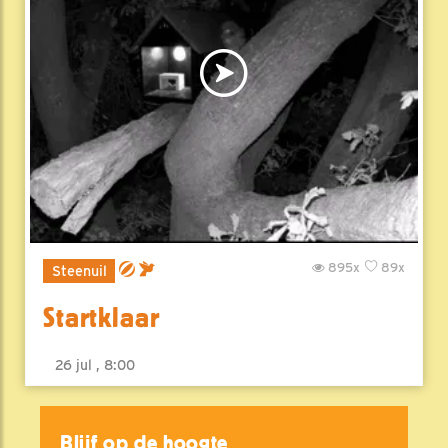
895x
89x
Steenuil
Startklaar
26 jul , 8:00
Blijf op de hoogte