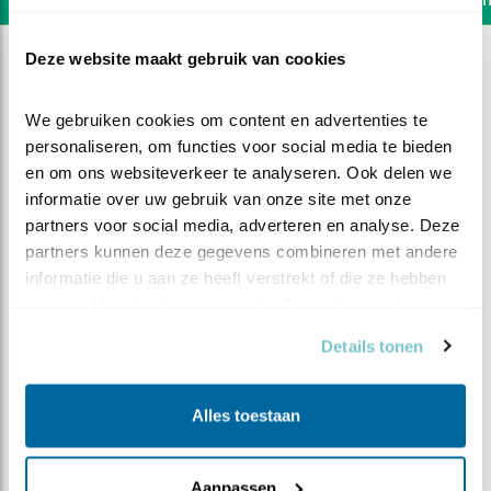
Deze website maakt gebruik van cookies
We gebruiken cookies om content en advertenties te 
personaliseren, om functies voor social media te bieden 
en om ons websiteverkeer te analyseren. Ook delen we 
informatie over uw gebruik van onze site met onze 
partners voor social media, adverteren en analyse. Deze 
partners kunnen deze gegevens combineren met andere 
informatie die u aan ze heeft verstrekt of die ze hebben 
verzameld op basis van uw gebruik van hun services.
Details tonen
DEEL DIT FILMPJE
Alles toestaan
De hitte doorstaan
Aanpassen