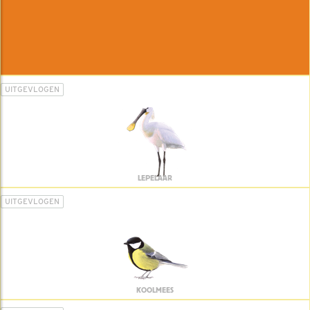
UITGEVLOGEN
LEPELAAR
UITGEVLOGEN
KOOLMEES