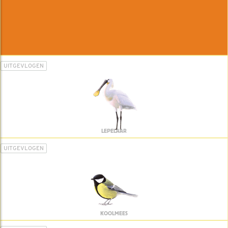
UITGEVLOGEN
LEPELAAR
UITGEVLOGEN
KOOLMEES