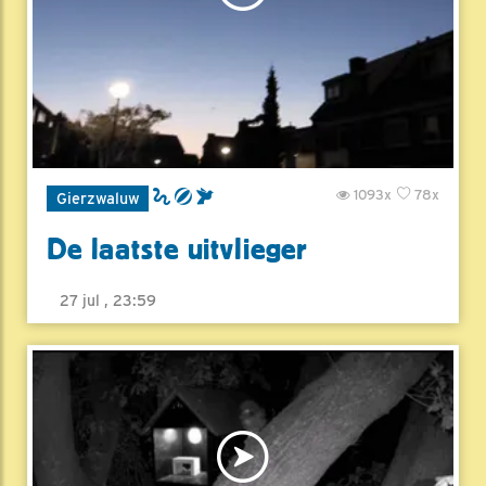
1093x
78x
Gierzwaluw
De laatste uitvlieger
27 jul , 23:59