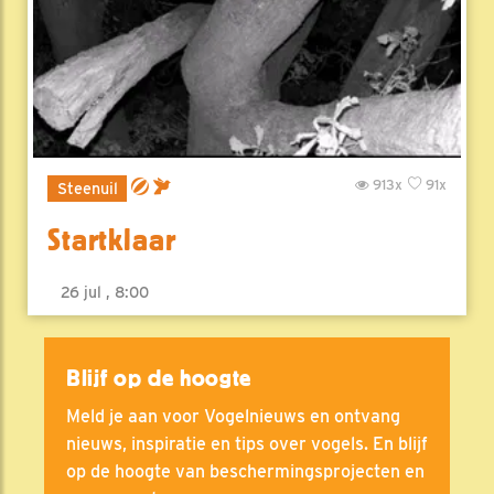
913x
91x
Steenuil
Startklaar
26 jul , 8:00
Blijf op de hoogte
Meld je aan voor Vogelnieuws en ontvang
nieuws, inspiratie en tips over vogels. En blijf
op de hoogte van beschermingsprojecten en