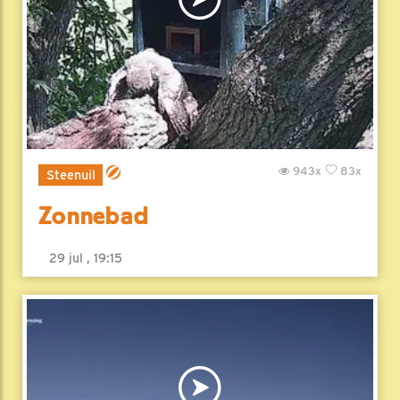
943x
83x
Steenuil
Zonnebad
29 jul , 19:15