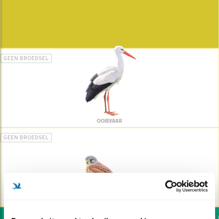
GEEN BROEDSEL
OOIEVAAR
GEEN BROEDSEL
TORENVALK
Wil jij ook de vogels he