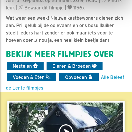
Astrid | Geplaatst op 24 maart 2019, 19:30 |
Vind ik
leuk
|
Bewaar dit filmpje
|
1156x
Wat weer een week! Nieuwe kastbewoners dienen zich
aan. Pril geluk bij de ooievaars en ons bosuilkuiken
steelt ieders hart zonder er ook maar iets voor te
hoeven doen..( nou ja, een heel klein beetje dan)
BEKIJK MEER FILMPJES OVER
Nestelen
Eieren & Broeden
Voeden & Eten
Opvoeden
Alle Beleef
de Lente filmpjes