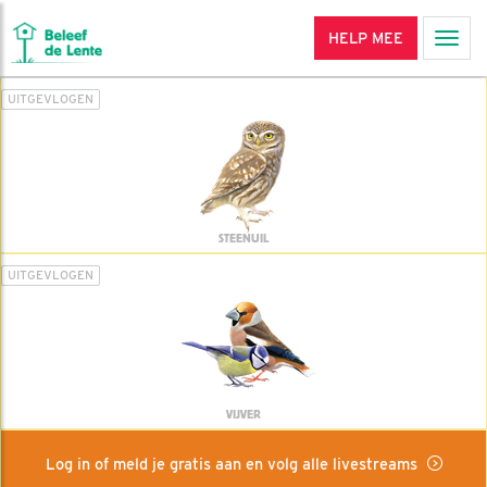
HELP MEE
Men
UITGEVLOGEN
STEENUIL
UITGEVLOGEN
VIJVER
Log in of meld je gratis aan en volg alle livestreams