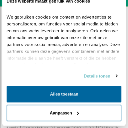
Deze website maakt gebruik van cookies
We gebruiken cookies om content en advertenties te 
personaliseren, om functies voor social media te bieden 
en om ons websiteverkeer te analyseren. Ook delen we 
informatie over uw gebruik van onze site met onze 
partners voor social media, adverteren en analyse. Deze 
partners kunnen deze gegevens combineren met andere 
informatie die u aan ze heeft verstrekt of die ze hebben 
verzameld op basis van uw gebruik van hun services.
Details tonen
Alles toestaan
DEEL DIT FILMPJE
Aanpassen
De highlights van week 5