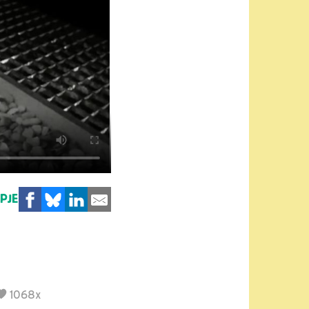
MPJE
1068x