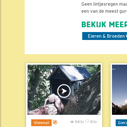
Geen lintjesregen maa
een van de meest gure
BEKIJK MEER
Eieren & Broeden
883x
80x
Steenuil
Gier