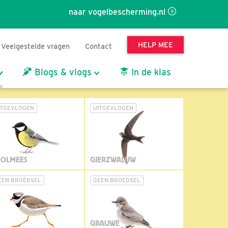
naar vogelbescherming.nl
HELP MEE
Veelgestelde vragen
Contact
Blogs & vlogs
In de klas
ITGEVLOGEN
UITGEVLOGEN
OLMEES
GIERZWALUW
EEN BROEDSEL
GEEN BROEDSEL
GRAUWE