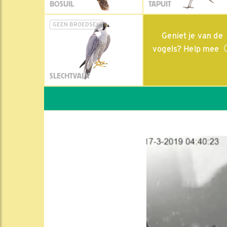
BOSUIL
TAPUIT
GEEN BROEDSEL
Geniet je van de
vogels? Help mee
SLECHTVALK