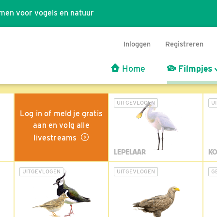
men voor vogels en natuur
Inloggen
Registreren
Home
Filmpjes
UITGEVLOGEN
U
Log in of meld je gratis
aan en volg alle
livestreams
LEPELAAR
KO
UITGEVLOGEN
UITGEVLOGEN
G