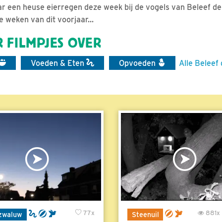
r een heuse eierregen deze week bij de vogels van Beleef de 
 weken van dit voorjaar...
 FILMPJES OVER
Voeden & Eten
Opvoeden
Alle Beleef
77x
881x
zwaluw
Steenuil