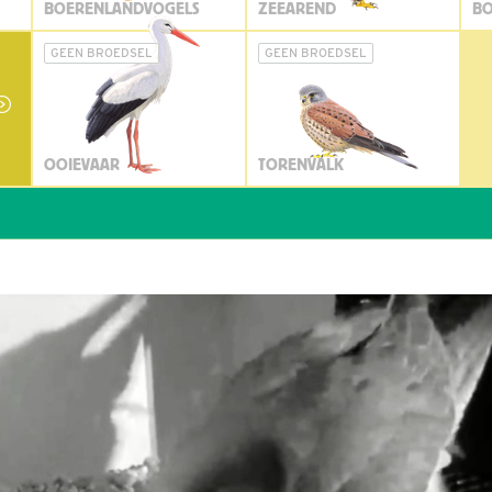
BOERENLANDVOGELS
ZEEAREND
BO
GEEN BROEDSEL
GEEN BROEDSEL
OOIEVAAR
TORENVALK