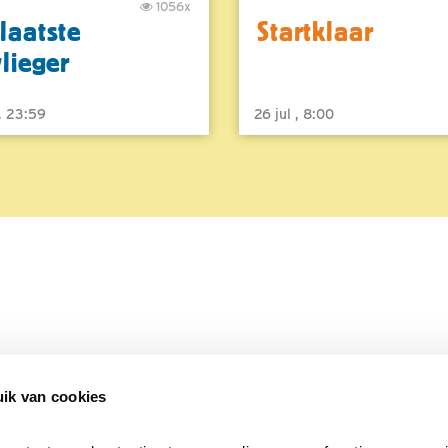
1056x
laatste
Startklaar
vlieger
 , 23:59
26 jul , 8:00
ik van cookies
Over Beleef de Lente
Mijn privacy
Cookieverklaring