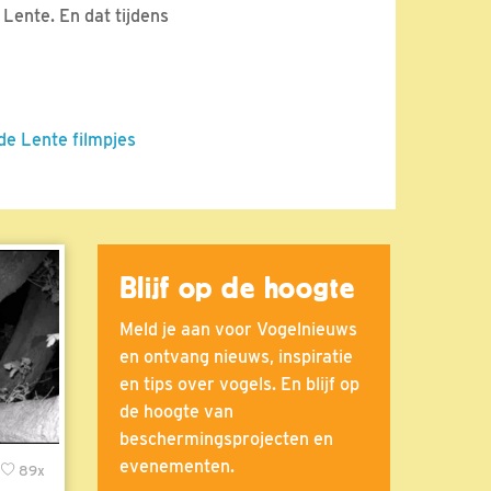
Lente. En dat tijdens
 de Lente filmpjes
Blijf op de hoogte
Meld je aan voor Vogelnieuws
en ontvang nieuws, inspiratie
en tips over vogels. En blijf op
de hoogte van
beschermingsprojecten en
evenementen.
89x