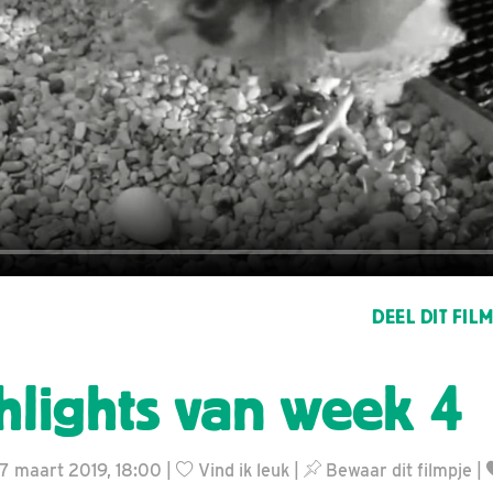
DEEL DIT FIL
hlights van week 4
17 maart 2019, 18:00 |
Vind ik leuk
|
Bewaar dit filmpje
|