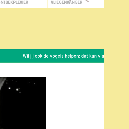
NTBEKPLEVIER
VLIEGENVANGER
Wil jij ook de vogels helpen: dat kan via de link!
*
S