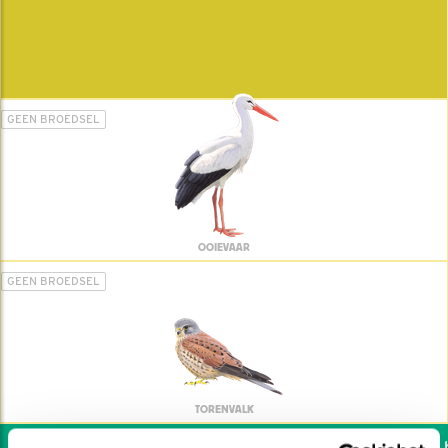
GEEN BROEDSEL
OOIEVAAR
GEEN BROEDSEL
TORENVALK
Wil jij ook de vogels h