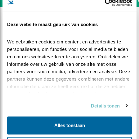
Deze website maakt gebruik van cookies
We gebruiken cookies om content en advertenties te 
personaliseren, om functies voor social media te bieden 
en om ons websiteverkeer te analyseren. Ook delen we 
informatie over uw gebruik van onze site met onze 
partners voor social media, adverteren en analyse. Deze 
partners kunnen deze gegevens combineren met andere 
informatie die u aan ze heeft verstrekt of die ze hebben 
verzameld op basis van uw gebruik van hun services.
DEEL DIT FILMPJE
Details tonen
De fundering wordt gelegd
Alles toestaan