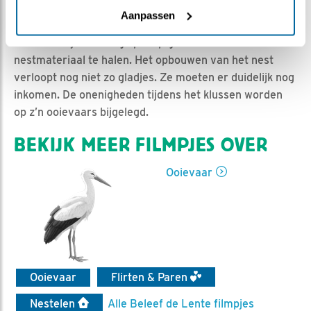
Jan-Willem BDL | Geplaatst op 23 februari 2019, 10:20
Aanpassen
|
Vind ik leuk
|
Bewaar dit filmpje
|
1177x
Pa en Ma zijn al vroeg op stap geweest om
nestmateriaal te halen. Het opbouwen van het nest
verloopt nog niet zo gladjes. Ze moeten er duidelijk nog
inkomen. De onenigheden tijdens het klussen worden
op z’n ooievaars bijgelegd.
BEKIJK MEER FILMPJES OVER
Ooievaar
Ooievaar
Flirten & Paren
Nestelen
Alle Beleef de Lente filmpjes