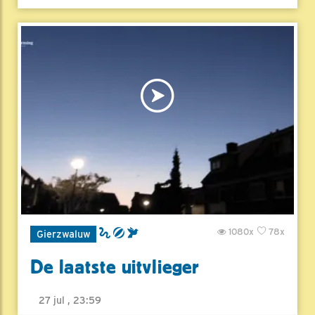
1080x
78x
Gierzwaluw
De laatste uitvlieger
27 jul , 23:59