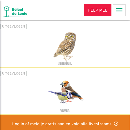
HELP MEE
Men
UITGEVLOGEN
STEENUIL
UITGEVLOGEN
VIJVER
Log in of meld je gratis aan en volg alle livestreams