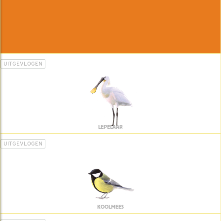
UITGEVLOGEN
LEPELAAR
UITGEVLOGEN
KOOLMEES