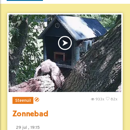
933x
82x
Steenuil
Zonnebad
29 jul , 19:15