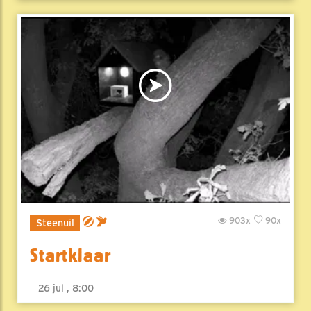
903x
90x
Steenuil
Startklaar
26 jul , 8:00