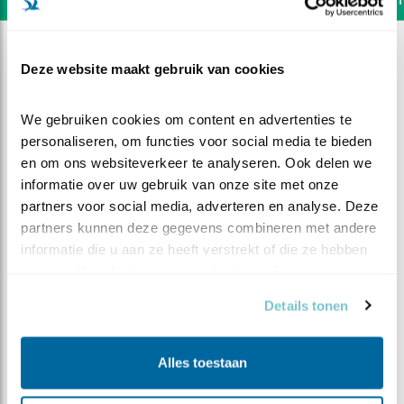
Deze website maakt gebruik van cookies
We gebruiken cookies om content en advertenties te 
personaliseren, om functies voor social media te bieden 
en om ons websiteverkeer te analyseren. Ook delen we 
informatie over uw gebruik van onze site met onze 
partners voor social media, adverteren en analyse. Deze 
partners kunnen deze gegevens combineren met andere 
informatie die u aan ze heeft verstrekt of die ze hebben 
verzameld op basis van uw gebruik van hun services.
Details tonen
DEEL DIT FILMPJE
De fraai gekleurde
Alles toestaan
boomklever