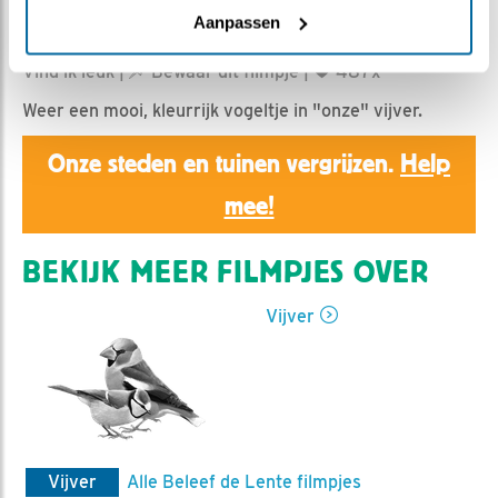
Aanpassen
Nina de Rooij | Geplaatst op 11 maart 2024, 11:44 |
Vind ik leuk
|
Bewaar dit filmpje
|
487x
Weer een mooi, kleurrijk vogeltje in "onze" vijver.
Onze steden en tuinen vergrijzen.
Help
mee!
BEKIJK MEER FILMPJES OVER
Vijver
Vijver
Alle Beleef de Lente filmpjes