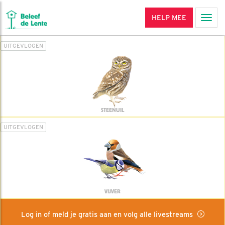
HELP MEE
Men
UITGEVLOGEN
STEENUIL
UITGEVLOGEN
VIJVER
Log in of meld je gratis aan en volg alle livestreams