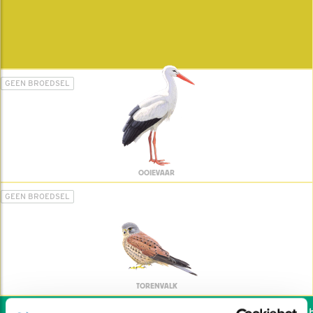
GEEN BROEDSEL
OOIEVAAR
GEEN BROEDSEL
TORENVALK
Wil jij ook de vogels he