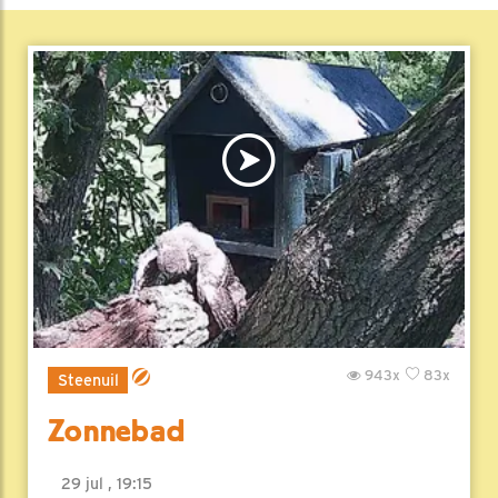
943x
83x
Steenuil
Zonnebad
29 jul , 19:15