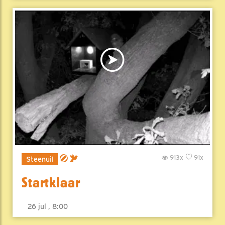
913x
91x
Steenuil
Startklaar
26 jul , 8:00