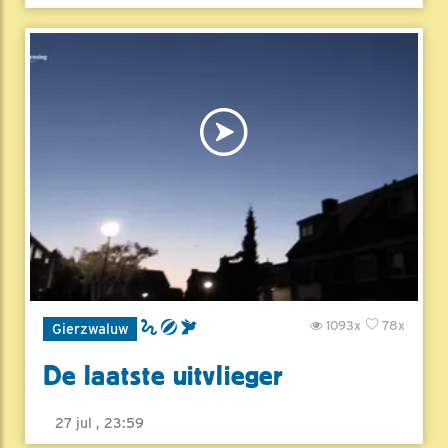
1093x
78x
Gierzwaluw
De laatste uitvlieger
27 jul , 23:59