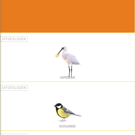
UITGEVLOGEN
LEPELAAR
UITGEVLOGEN
KOOLMEES