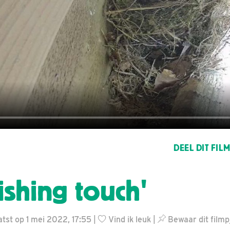
DEEL DIT FIL
ishing touch'
tst op 1 mei 2022, 17:55 |
Vind ik leuk
|
Bewaar dit filmp