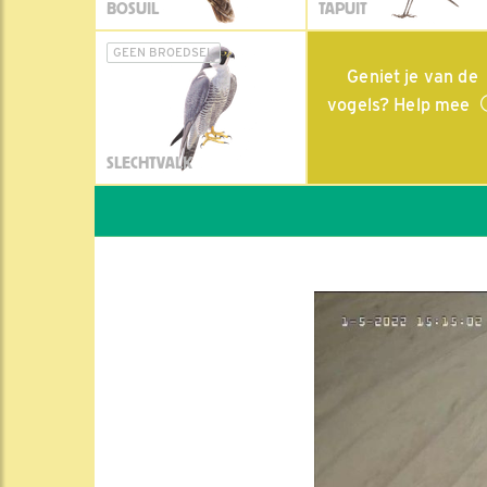
BOSUIL
TAPUIT
GEEN BROEDSEL
Geniet je van de
vogels? Help mee
SLECHTVALK