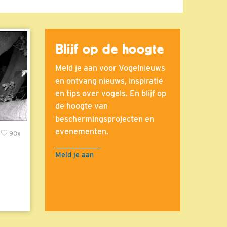
Blijf op de hoogte
Meld je aan voor Vogelnieuws
en ontvang nieuws, inspiratie
en tips over vogels. En blijf op
de hoogte van
beschermingsprojecten en
evenementen.
90x
Meld je aan