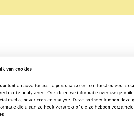
ik van cookies
Over Beleef de Lente
Mijn privacy
Cookieverklaring
ntent en advertenties te personaliseren, om functies voor socia
erkeer te analyseren. Ook delen we informatie over uw gebruik v
cial media, adverteren en analyse. Deze partners kunnen deze 
rmatie die u aan ze heeft verstrekt of die ze hebben verzameld 
es.
Samen voor
vogels en natuur