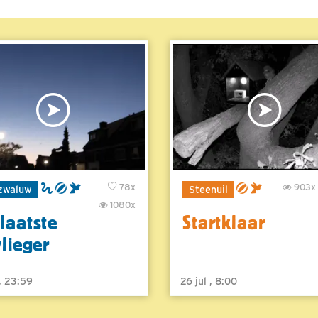
78x
903x
zwaluw
Steenuil
1080x
laatste
Startklaar
vlieger
 , 23:59
26 jul , 8:00