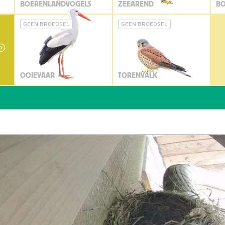
BOERENLANDVOGELS
ZEEAREND
BO
GEEN BROEDSEL
GEEN BROEDSEL
OOIEVAAR
TORENVALK