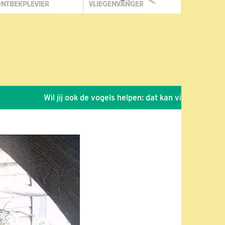
NTBEKPLEVIER
VLIEGENVANGER
Wil jij ook de vogels helpen: dat kan via de link!
*
S