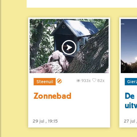
933x
82x
Steenuil
Gier
Zonnebad
De 
uit
29 jul , 19:15
27 jul