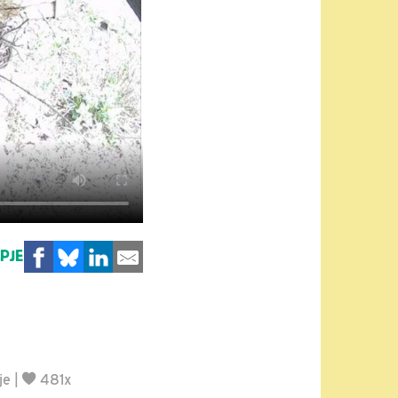
MPJE
je
|
481x