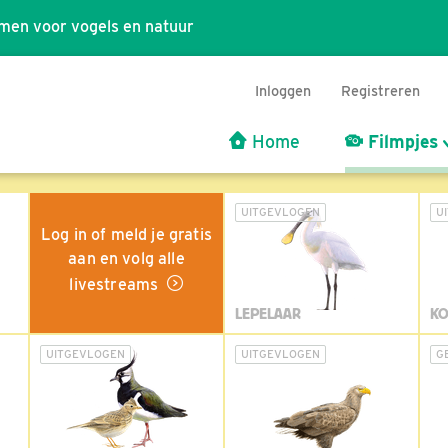
men voor vogels en natuur
Inloggen
Registreren
Home
Filmpjes
UITGEVLOGEN
U
Log in of meld je gratis
aan en volg alle
livestreams
LEPELAAR
KO
UITGEVLOGEN
UITGEVLOGEN
G