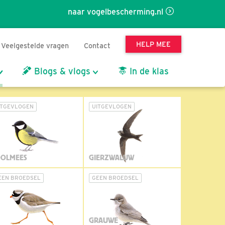
naar vogelbescherming.nl
HELP MEE
Veelgestelde vragen
Contact
Blogs & vlogs
In de klas
ITGEVLOGEN
UITGEVLOGEN
OLMEES
GIERZWALUW
EEN BROEDSEL
GEEN BROEDSEL
GRAUWE