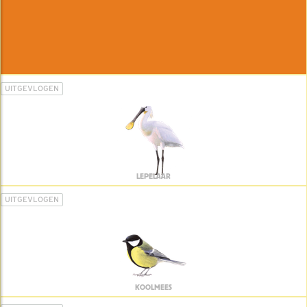
UITGEVLOGEN
LEPELAAR
UITGEVLOGEN
KOOLMEES