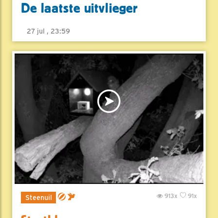
De laatste uitvlieger
27 jul , 23:59
913x
91x
Steenuil