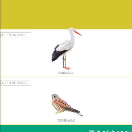
GEEN BROEDSEL
OOIEVAAR
GEEN BROEDSEL
TORENVALK
Wil jij ook de vogels h