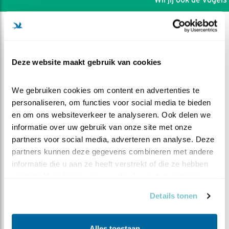
Deze website maakt gebruik van cookies
We gebruiken cookies om content en advertenties te 
personaliseren, om functies voor social media te bieden 
en om ons websiteverkeer te analyseren. Ook delen we 
informatie over uw gebruik van onze site met onze 
partners voor social media, adverteren en analyse. Deze 
partners kunnen deze gegevens combineren met andere 
informatie die u aan ze heeft verstrekt of die ze hebben 
DEEL DIT FILMPJE
verzameld op basis van uw gebruik van hun services.
Details tonen
De eerste ochtend
Alles toestaan