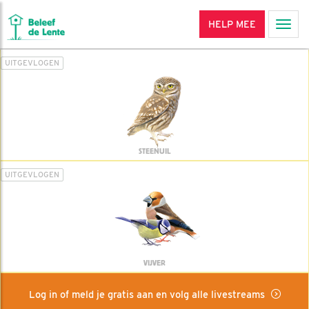
HELP MEE
Men
UITGEVLOGEN
STEENUIL
UITGEVLOGEN
VIJVER
Log in of meld je gratis aan en volg alle livestreams