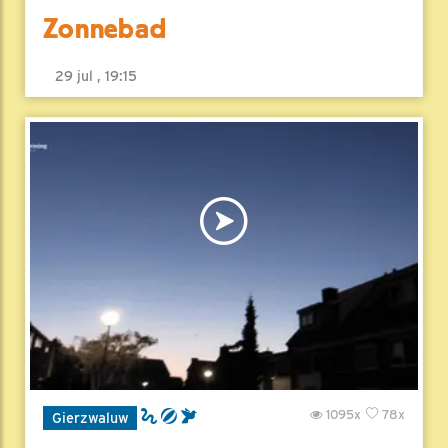
Zonnebad
29 jul , 19:15
1095x
78x
Gierzwaluw