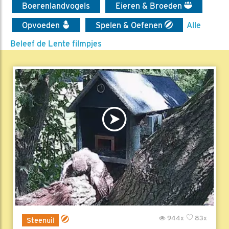
Boerenlandvogels
Eieren & Broeden
Opvoeden
Spelen & Oefenen
Alle
Beleef de Lente filmpjes
944x
83x
Steenuil