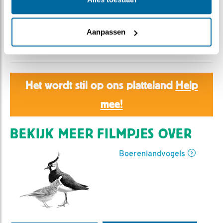
Romke Visser | Geplaatst op 5 juni 2026, 16:00 |
Vind ik leuk
|
Bewaar dit filmpje
|
164x
Aanpassen
Deze filmtip is ingestuurd door wuwing en anderen
Het wordt stil op ons platteland
Help
mee!
BEKIJK MEER FILMPJES OVER
Boerenlandvogels