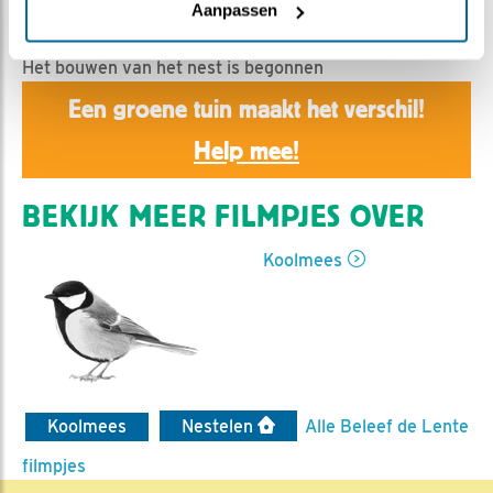
gonedigiscoping | Geplaatst op 2 april 2017, 10:27 |
Aanpassen
Vind ik leuk
|
Bewaar dit filmpje
|
1819x
Het bouwen van het nest is begonnen
Een groene tuin maakt het verschil!
Help mee!
BEKIJK MEER FILMPJES OVER
Koolmees
Koolmees
Nestelen
Alle Beleef de Lente
filmpjes