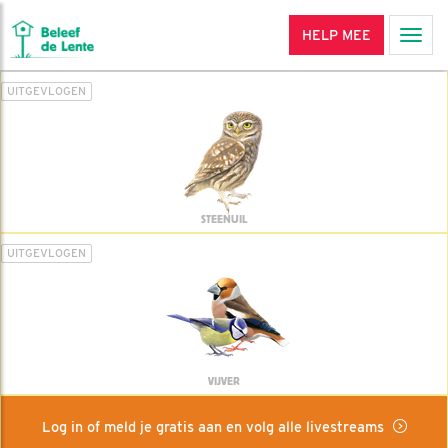
HELP MEE
Men
UITGEVLOGEN
STEENUIL
UITGEVLOGEN
VIJVER
Log in of meld je gratis aan en volg alle livestreams