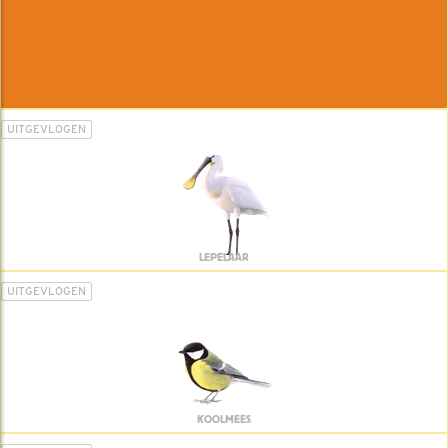
UITGEVLOGEN
LEPELAAR
UITGEVLOGEN
KOOLMEES