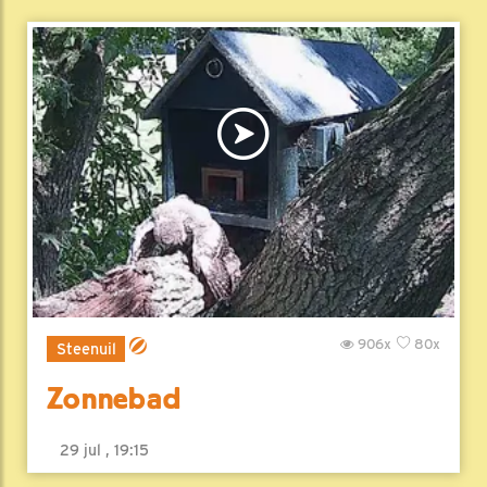
906x
80x
Steenuil
Zonnebad
29 jul , 19:15