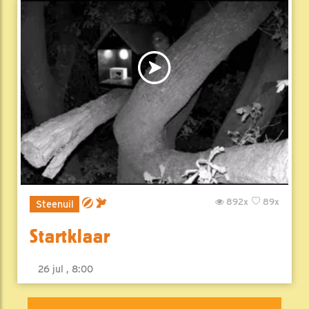
892x
89x
Steenuil
Startklaar
26 jul , 8:00