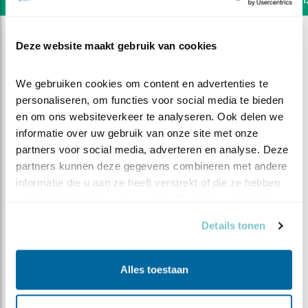
Deze website maakt gebruik van cookies
We gebruiken cookies om content en advertenties te 
personaliseren, om functies voor social media te bieden 
en om ons websiteverkeer te analyseren. Ook delen we 
informatie over uw gebruik van onze site met onze 
partners voor social media, adverteren en analyse. Deze 
partners kunnen deze gegevens combineren met andere 
informatie die u aan ze heeft verstrekt of die ze hebben 
verzameld op basis van uw gebruik van hun services.
Details tonen
DEEL DIT FILMPJE
Alles toestaan
De eerste materialen