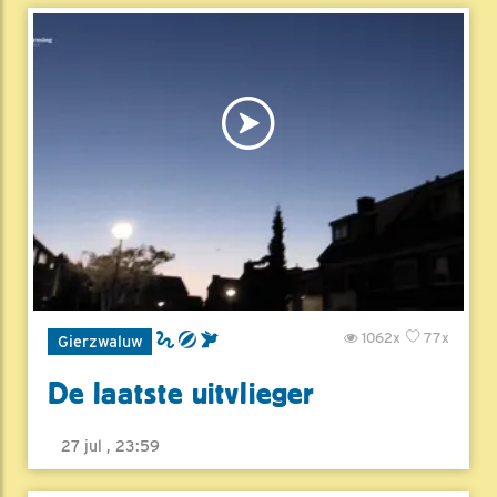
1062x
77x
Gierzwaluw
De laatste uitvlieger
27 jul , 23:59