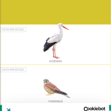
GEEN BROEDSEL
OOIEVAAR
GEEN BROEDSEL
TORENVALK
Wil jij ook de vogels helpen: d