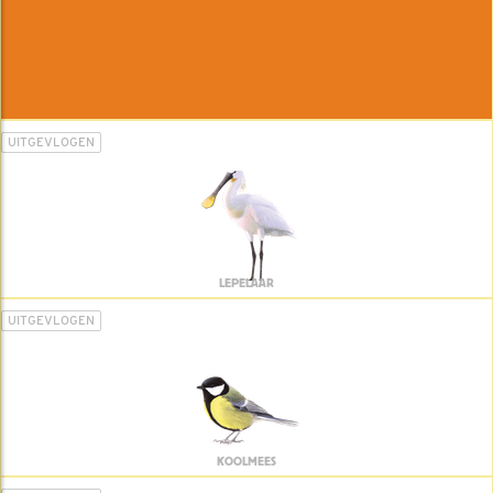
UITGEVLOGEN
LEPELAAR
UITGEVLOGEN
KOOLMEES