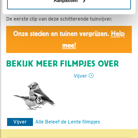
Ed Hoogkamer | Geplaatst op 1 maart 2020, 6:01 |
Aanpassen
Vind ik leuk
|
Bewaar dit filmpje
|
1064x
De eerste clip van deze schitterende tuinvijver.
Onze steden en tuinen vergrijzen.
Help
mee!
BEKIJK MEER FILMPJES OVER
Vijver
Vijver
Alle Beleef de Lente filmpjes