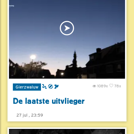
1089x
78x
Gierzwaluw
De laatste uitvlieger
27 jul , 23:59