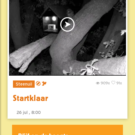
909x
91x
Steenuil
Startklaar
26 jul , 8:00