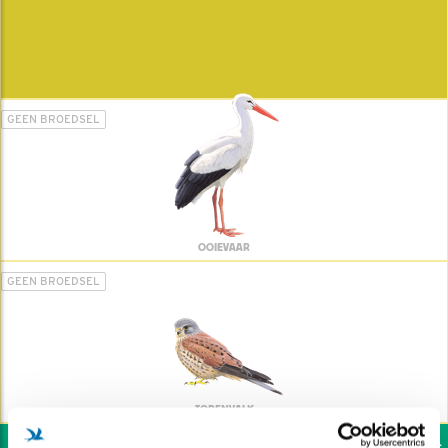
GEEN BROEDSEL
OOIEVAAR
GEEN BROEDSEL
TORENVALK
Wil jij ook de vogels h