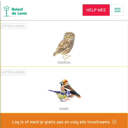
HELP MEE
Men
UITGEVLOGEN
STEENUIL
UITGEVLOGEN
VIJVER
Log in of meld je gratis aan en volg alle livestreams