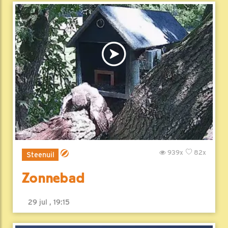
939x
82x
Steenuil
Zonnebad
29 jul , 19:15