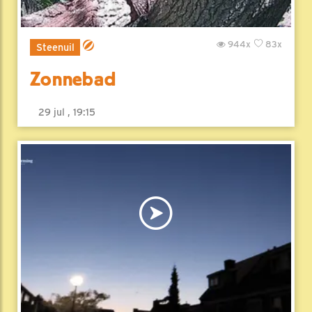
944x
83x
Steenuil
Zonnebad
29 jul , 19:15