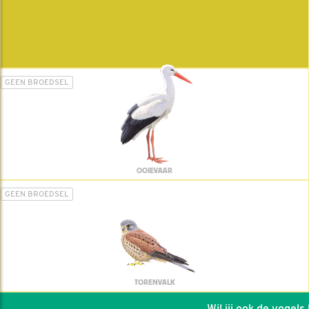
GEEN BROEDSEL
OOIEVAAR
GEEN BROEDSEL
TORENVALK
Wil jij ook de vogels he