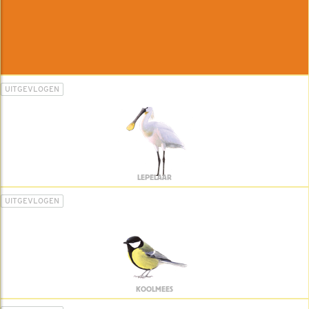
UITGEVLOGEN
LEPELAAR
UITGEVLOGEN
KOOLMEES