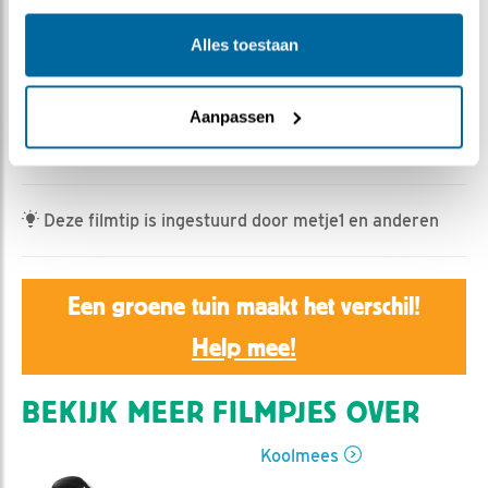
Rebeka Kulcsar | Geplaatst op 11 juni 2025, 20:00 |
Vind ik leuk
|
Bewaar dit filmpje
|
273x
Alles toestaan
Het mag wel het tweede nest zijn die we dit jaar mogen
volgen, maar er is altijd wel een eerste: het eerste
Aanpassen
kuiken en de eerste voedering in dit geval. De beelden
zijn van 9 juni.
Deze filmtip is ingestuurd door metje1 en anderen
Een groene tuin maakt het verschil!
Help mee!
BEKIJK MEER FILMPJES OVER
Koolmees