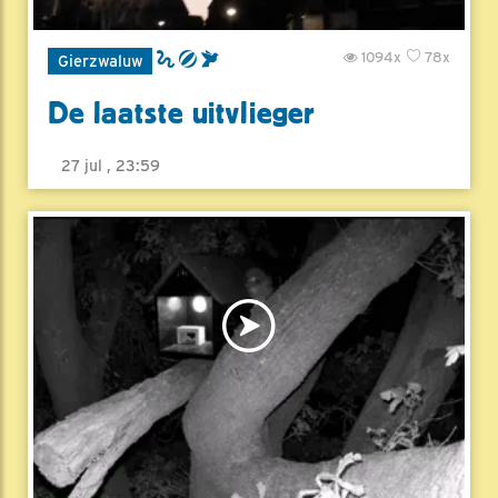
1094x
78x
Gierzwaluw
De laatste uitvlieger
27 jul , 23:59