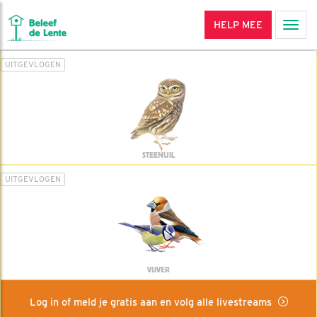
HELP MEE
Men
UITGEVLOGEN
STEENUIL
UITGEVLOGEN
VIJVER
Log in of meld je gratis aan en volg alle livestreams