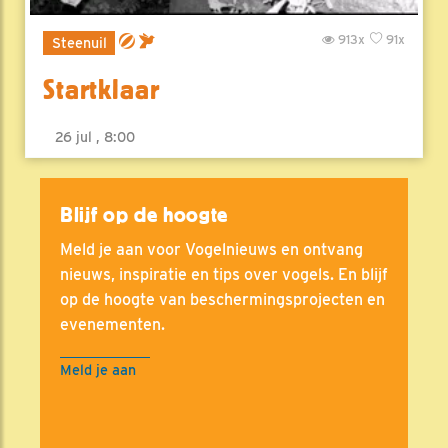
913x
91x
Steenuil
Startklaar
26 jul , 8:00
Blijf op de hoogte
Meld je aan voor Vogelnieuws en ontvang
nieuws, inspiratie en tips over vogels. En blijf
op de hoogte van beschermingsprojecten en
evenementen.
Meld je aan