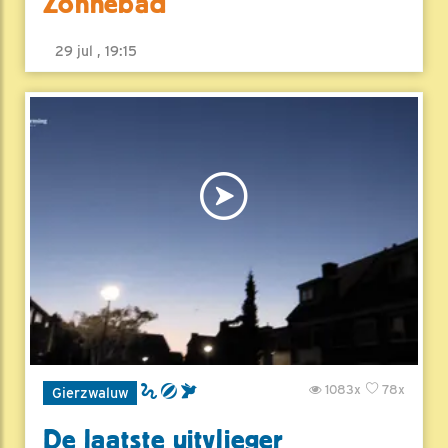
Zonnebad
29 jul , 19:15
1083x
78x
Gierzwaluw
De laatste uitvlieger