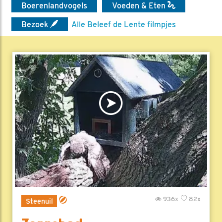
Boerenlandvogels
Voeden & Eten
Bezoek
Alle Beleef de Lente filmpjes
936x
82x
Steenuil