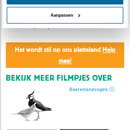
Romke Visser | Geplaatst op 14 juli 2023, 12:15 |
Vind
ik leuk
|
Bewaar dit filmpje
|
334x
Aanpassen
Deze filmtip is ingestuurd door Weidebloem
Het wordt stil op ons platteland
Help
mee!
BEKIJK MEER FILMPJES OVER
Boerenlandvogels