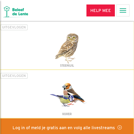
HELP MEE
Men
UITGEVLOGEN
STEENUIL
UITGEVLOGEN
VIJVER
Log in of meld je gratis aan en volg alle livestreams