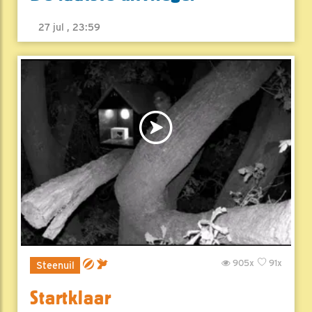
27 jul , 23:59
905x
91x
Steenuil
Startklaar