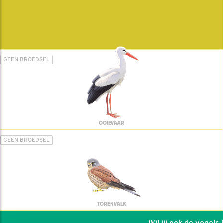
GEEN BROEDSEL
OOIEVAAR
GEEN BROEDSEL
TORENVALK
Wil jij ook de vogels he