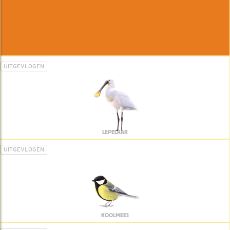
UITGEVLOGEN
LEPELAAR
UITGEVLOGEN
KOOLMEES