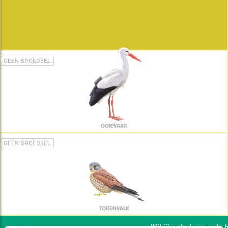
GEEN BROEDSEL
OOIEVAAR
GEEN BROEDSEL
TORENVALK
Wil jij ook de vogels he