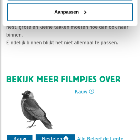
Ed Hoogkamer | Geplaatst op 22 maart 2019, 9:10 |
Vind ik leuk
|
Bewaar dit filmpje
|
1072x
Aanpassen
De kauwtjes zijn begonnen met het bouwen van een
nest, grote en kleine takken moeten hoe dan ook naar
binnen.
Eindelijk binnen blijkt het niet allemaal te passen.
BEKIJK MEER FILMPJES OVER
Kauw
Kauw
Nestelen
Alle Beleef de Lente