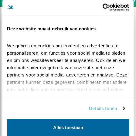
Deze website maakt gebruik van cookies
We gebruiken cookies om content en advertenties te 
personaliseren, om functies voor social media te bieden 
en om ons websiteverkeer te analyseren. Ook delen we 
informatie over uw gebruik van onze site met onze 
partners voor social media, adverteren en analyse. Deze 
partners kunnen deze gegevens combineren met andere 
informatie die u aan ze heeft verstrekt of die ze hebben 
verzameld op basis van uw gebruik van hun services.
DEEL DIT FILMPJE
Details tonen
De bouw gaat beginnen
Alles toestaan