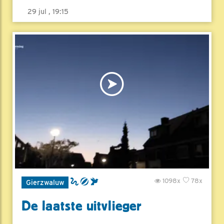
29 jul , 19:15
1098x
78x
Gierzwaluw
De laatste uitvlieger