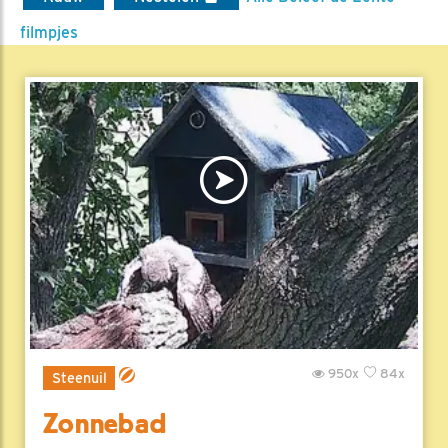
filmpjes
950x
84x
Steenuil
Zonnebad