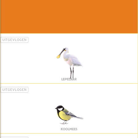
UITGEVLOGEN
LEPELAAR
UITGEVLOGEN
KOOLMEES