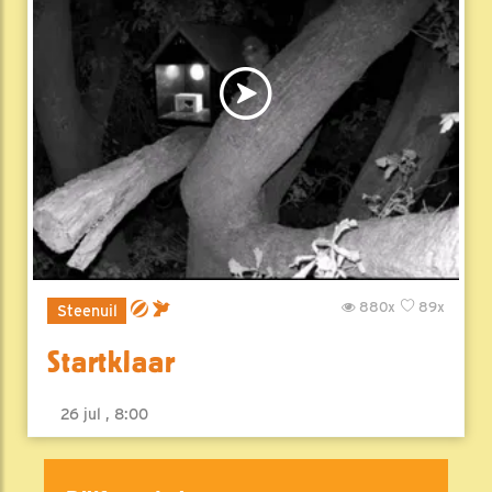
880x
89x
Steenuil
Startklaar
26 jul , 8:00