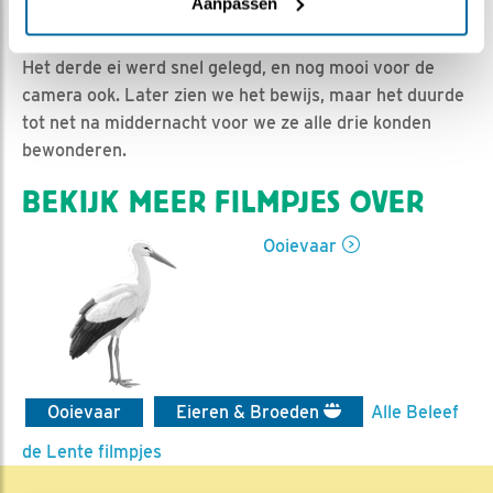
Nella | Geplaatst op 26 maart 2017, 22:23 |
Vind ik
Aanpassen
leuk
|
Bewaar dit filmpje
|
1858x
Het derde ei werd snel gelegd, en nog mooi voor de
camera ook. Later zien we het bewijs, maar het duurde
tot net na middernacht voor we ze alle drie konden
bewonderen.
BEKIJK MEER FILMPJES OVER
Ooievaar
Ooievaar
Eieren & Broeden
Alle Beleef
de Lente filmpjes