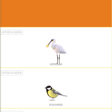
UITGEVLOGEN
LEPELAAR
UITGEVLOGEN
KOOLMEES