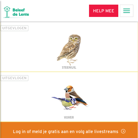
HELP MEE
Men
UITGEVLOGEN
STEENUIL
UITGEVLOGEN
VIJVER
Log in of meld je gratis aan en volg alle livestreams