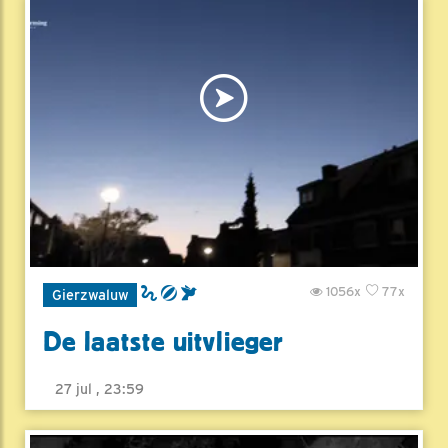
1056x
77x
Gierzwaluw
De laatste uitvlieger
27 jul , 23:59