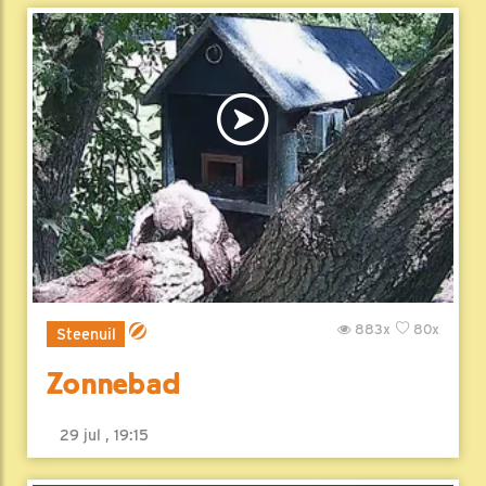
883x
80x
Steenuil
Zonnebad
29 jul , 19:15