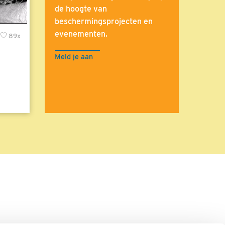
de hoogte van
beschermingsprojecten en
evenementen.
89x
Meld je aan