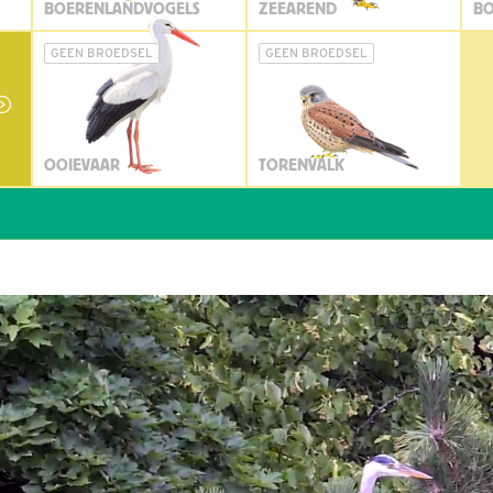
BOERENLANDVOGELS
ZEEAREND
BO
GEEN BROEDSEL
GEEN BROEDSEL
OOIEVAAR
TORENVALK