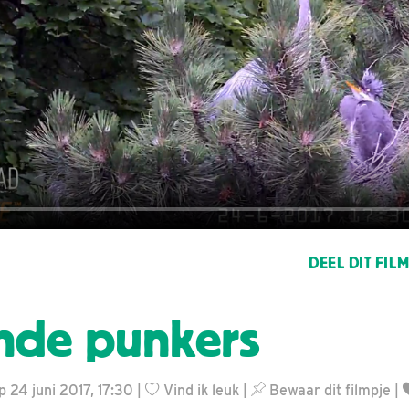
DEEL DIT FIL
nde punkers
 24 juni 2017, 17:30 |
Vind ik leuk
|
Bewaar dit filmpje
|