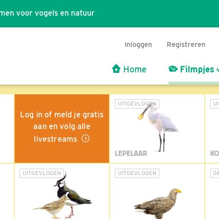
men voor vogels en natuur
Inloggen
Registreren
Home
Filmpjes
UITGEVLOGEN
U
Log in of meld je gratis
aan en volg alle
livestreams
LEPELAAR
KO
UITGEVLOGEN
UITGEVLOGEN
G