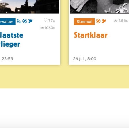
77x
886x
zwaluw
Steenuil
1060x
laatste
Startklaar
vlieger
 , 23:59
26 jul , 8:00