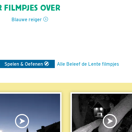
 FILMPJES OVER
Blauwe reiger
Spelen & Oefenen
Alle Beleef de Lente filmpjes