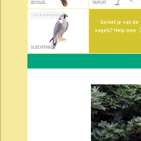
BOSUIL
TAPUIT
GEEN BROEDSEL
Geniet je van de
vogels? Help mee
SLECHTVALK