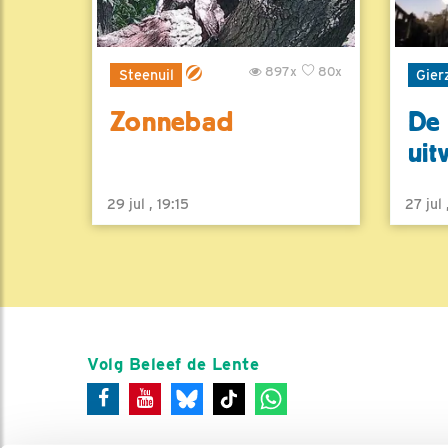
897x
80x
Steenuil
Gier
Zonnebad
De 
uit
29 jul , 19:15
27 jul
Volg Beleef de Lente