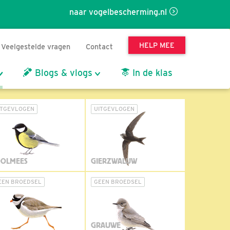
naar vogelbescherming.nl
HELP MEE
Veelgestelde vragen
Contact
Blogs & vlogs
In de klas
ITGEVLOGEN
UITGEVLOGEN
OLMEES
GIERZWALUW
EEN BROEDSEL
GEEN BROEDSEL
GRAUWE