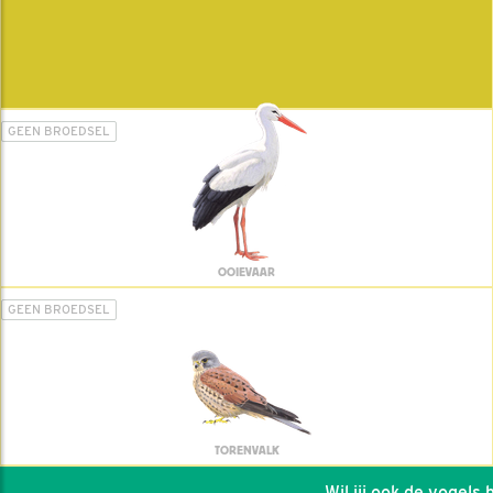
GEEN BROEDSEL
OOIEVAAR
GEEN BROEDSEL
TORENVALK
Wil jij ook de vogels he