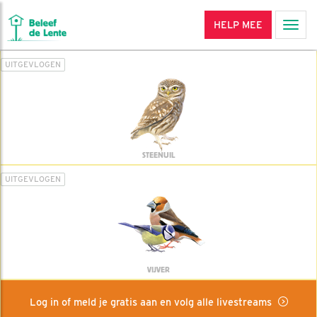
HELP MEE
Men
UITGEVLOGEN
STEENUIL
UITGEVLOGEN
VIJVER
Log in of meld je gratis aan en volg alle livestreams