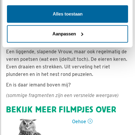
Romke Visser | Geplaatst op 26 maart 2021, 21:10 |
Vind ik leuk
|
Bewaar dit filmpje
|
720x
Alles toestaan
Wordt het een paaskuiken? Vandaag, 26 maart, zijn we
dag 23 van het broeden ingegaan. Uitgaande van een
broedduur van ca 33-34 dagen gaat het erom spannen.
Aanpassen
Tot die tijd kunnen we nog van deze beelden genieten.
Een liggende, slapende Vrouw, maar ook regelmatig de
veren poetsen (wat een ijdeltuit toch). De eieren keren.
Even draaien en strekken. Uit verveling het riet
plunderen en in het nest rond peuzelen.
En is daar iemand boven mij?
(sommige fragmenten zijn een versnelde weergave)
BEKIJK MEER FILMPJES OVER
Oehoe