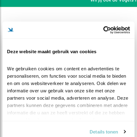
Deze website maakt gebruik van cookies
We gebruiken cookies om content en advertenties te 
personaliseren, om functies voor social media te bieden 
en om ons websiteverkeer te analyseren. Ook delen we 
informatie over uw gebruik van onze site met onze 
partners voor social media, adverteren en analyse. Deze 
DEEL DIT FILMPJE
partners kunnen deze gegevens combineren met andere 
informatie die u aan ze heeft verstrekt of die ze hebben 
verzameld op basis van uw gebruik van hun services.
Dagje broeden
Details tonen