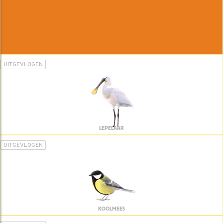
UITGEVLOGEN
LEPELAAR
UITGEVLOGEN
KOOLMEES