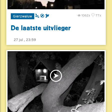
1062x
77x
Gierzwaluw
De laatste uitvlieger
27 jul , 23:59