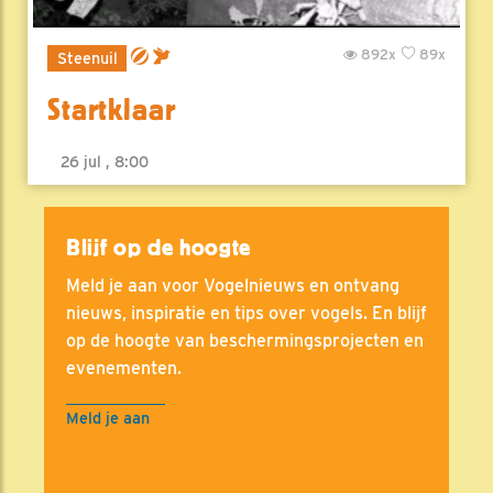
892x
89x
Steenuil
Startklaar
26 jul , 8:00
Blijf op de hoogte
Meld je aan voor Vogelnieuws en ontvang
nieuws, inspiratie en tips over vogels. En blijf
op de hoogte van beschermingsprojecten en
evenementen.
Meld je aan