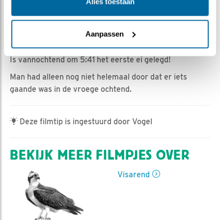
Dieuwertje Smolenaars | Geplaatst op 20 april 2022,
Alles toestaan
5:41 |
Vind ik leuk
|
Bewaar dit filmpje
|
553x
Een beetje onverwacht omdat vrouw meestal al een
Aanpassen
paar nachten op het nest slaapt voor het eerste ei er is.
Is vannochtend om 5:41 het eerste ei gelegd!
Man had alleen nog niet helemaal door dat er iets
gaande was in de vroege ochtend.
Deze filmtip is ingestuurd door Vogel
BEKIJK MEER FILMPJES OVER
Visarend