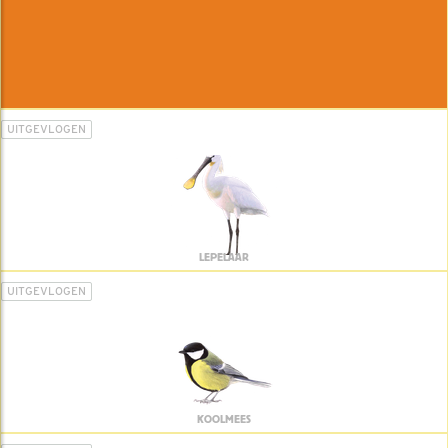
UITGEVLOGEN
LEPELAAR
UITGEVLOGEN
KOOLMEES