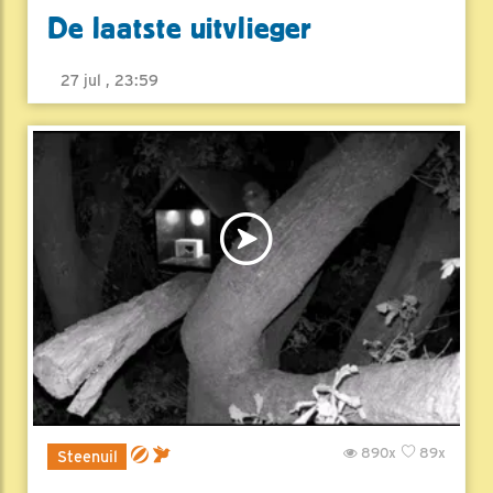
De laatste uitvlieger
27 jul , 23:59
890x
89x
Steenuil