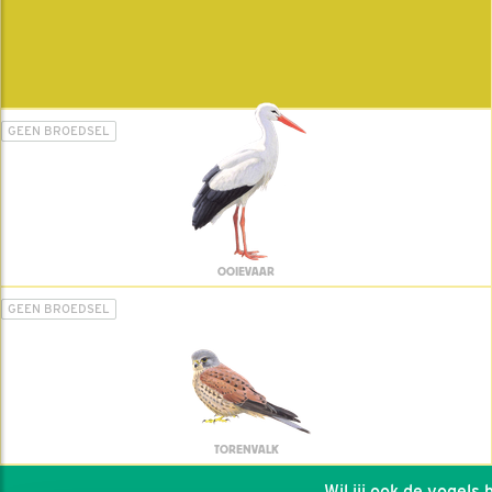
GEEN BROEDSEL
OOIEVAAR
GEEN BROEDSEL
TORENVALK
Wil jij ook de vogels hel