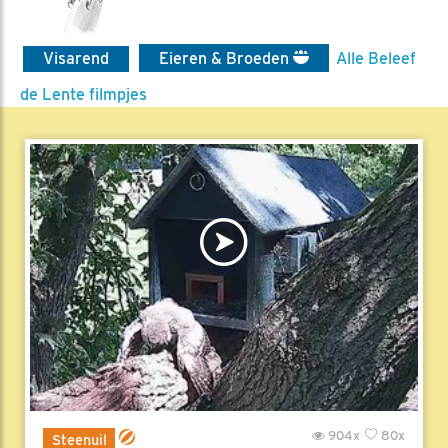
Visarend
Eieren & Broeden
Alle Beleef
de Lente filmpjes
904x
80x
Steenuil