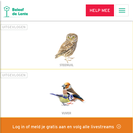
HELP MEE
Men
UITGEVLOGEN
STEENUIL
UITGEVLOGEN
VIJVER
Log in of meld je gratis aan en volg alle livestreams