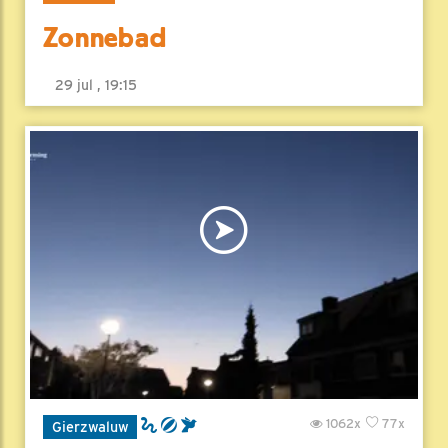
Zonnebad
29 jul , 19:15
1062x
77x
Gierzwaluw