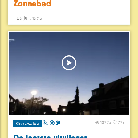
Zonnebad
29 jul , 19:15
1077x
77x
Gierzwaluw