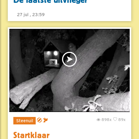
De laatste uitvlieger
27 jul , 23:59
898x
89x
Steenuil
Startklaar