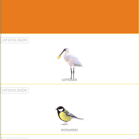
UITGEVLOGEN
LEPELAAR
UITGEVLOGEN
KOOLMEES