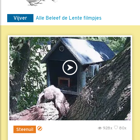
Vijver
Alle Beleef de Lente filmpjes
928x
80x
Steenuil