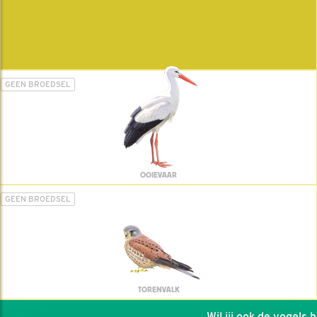
GEEN BROEDSEL
OOIEVAAR
GEEN BROEDSEL
TORENVALK
Wil jij ook de vogels hel