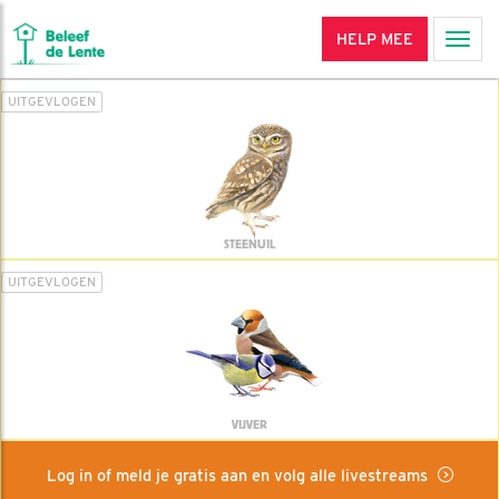
HELP MEE
Men
UITGEVLOGEN
STEENUIL
UITGEVLOGEN
VIJVER
Log in of meld je gratis aan en volg alle livestreams