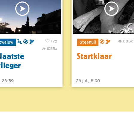
77x
880x
zwaluw
Steenuil
1055x
laatste
Startklaar
vlieger
 , 23:59
26 jul , 8:00