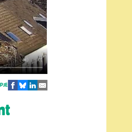
MPJE
mt