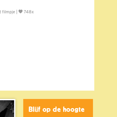
 filmpje
|
748x
Blijf op de hoogte