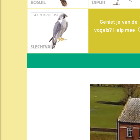
BOSUIL
TAPUIT
GEEN BROEDSEL
Geniet je van de
vogels? Help mee
SLECHTVALK