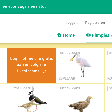
men voor vogels en natuur
Inloggen
Registreren
Home
Filmpjes
UITGEVLOGEN
U
Log in of meld je gratis
aan en volg alle
livestreams
LEPELAAR
KO
UITGEVLOGEN
UITGEVLOGEN
G