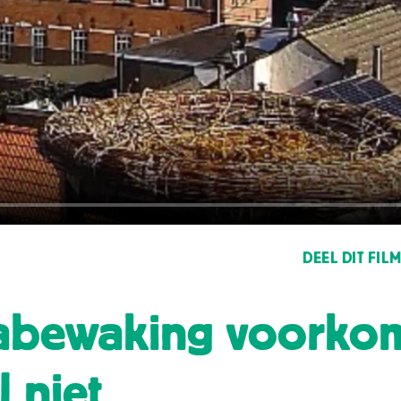
DEEL DIT FIL
abewaking voorko
l niet