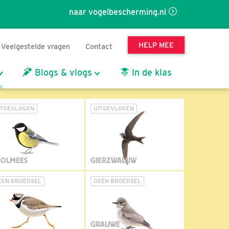
naar vogelbescherming.nl
HELP MEE
Veelgestelde vragen
Contact
Blogs & vlogs
In de klas
ITGEVLOGEN
UITGEVLOGEN
OLMEES
GIERZWALUW
EEN BROEDSEL
GEEN BROEDSEL
GRAUWE