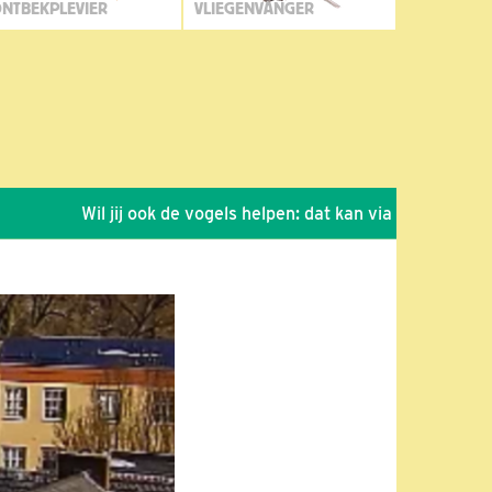
NTBEKPLEVIER
VLIEGENVANGER
Wil jij ook de vogels helpen: dat kan via de link!
*
Sei