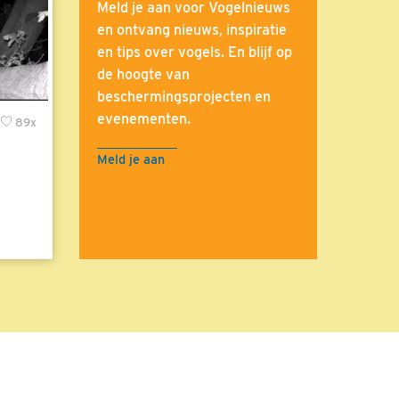
Meld je aan voor Vogelnieuws
en ontvang nieuws, inspiratie
en tips over vogels. En blijf op
de hoogte van
beschermingsprojecten en
evenementen.
89x
Meld je aan