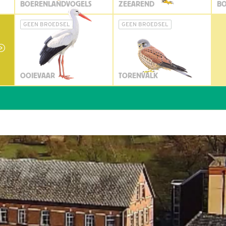
BOERENLANDVOGELS
ZEEAREND
BO
GEEN BROEDSEL
GEEN BROEDSEL
OOIEVAAR
TORENVALK