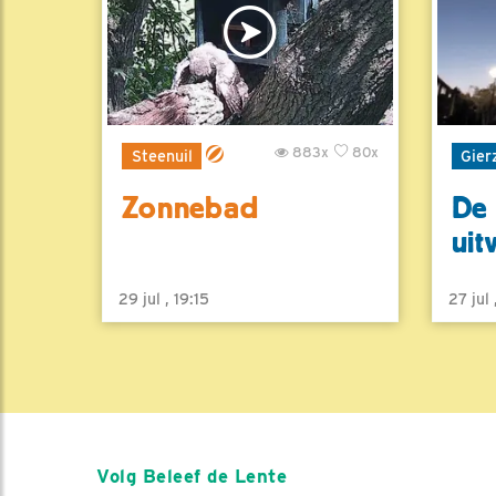
883x
80x
Steenuil
Gier
Zonnebad
De 
uit
29 jul , 19:15
27 jul
Volg Beleef de Lente