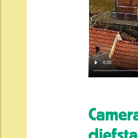
Camer
diefsta