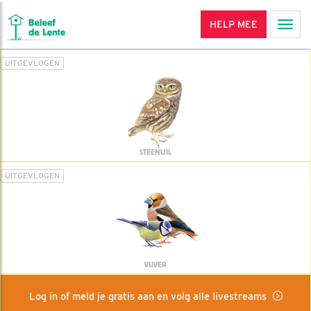
HELP MEE
Men
UITGEVLOGEN
STEENUIL
UITGEVLOGEN
VIJVER
Log in of meld je gratis aan en volg alle livestreams