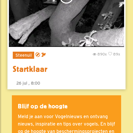
890x
89x
Steenuil
Startklaar
26 jul , 8:00
Blijf op de hoogte
Meld je aan voor Vogelnieuws en ontvang
nieuws, inspiratie en tips over vogels. En blijf
op de hoogte van beschermingsprojecten en