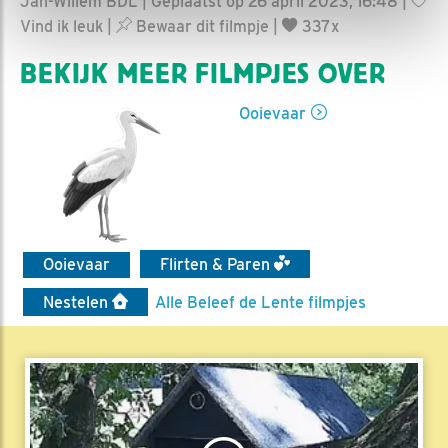
Jan-Willem BDL | Geplaatst op 26 april 2023, 16:48 |
Vind ik leuk
|
Bewaar dit filmpje
|
337x
BEKIJK MEER FILMPJES OVER
Ooievaar
Ooievaar
Flirten & Paren
Nestelen
Alle Beleef de Lente filmpjes