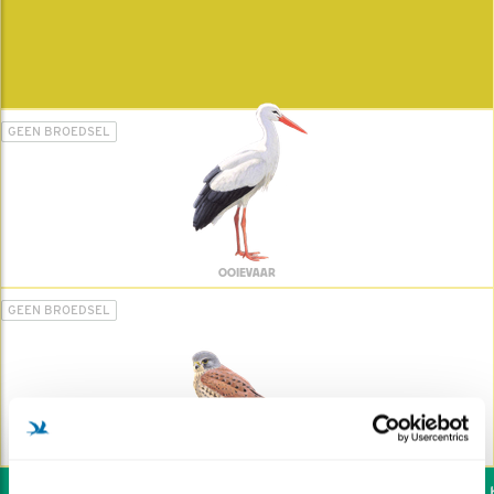
GEEN BROEDSEL
OOIEVAAR
GEEN BROEDSEL
TORENVALK
Wil jij ook de vogels he