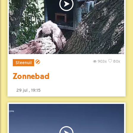
903x
80x
Steenuil
Zonnebad
29 jul , 19:15