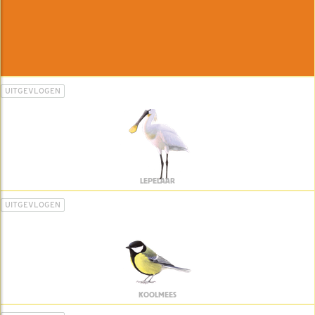
UITGEVLOGEN
LEPELAAR
UITGEVLOGEN
KOOLMEES