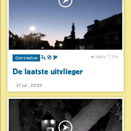
1062x
77x
Gierzwaluw
De laatste uitvlieger
27 jul , 23:59