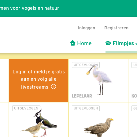
men voor vogels en natuur
Inloggen
Registreren
Home
Filmpjes
UITGEVLOGEN
U
Log in of meld je gratis
aan en volg alle
livestreams
LEPELAAR
KO
UITGEVLOGEN
UITGEVLOGEN
G