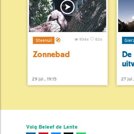
934x
82x
Steenuil
Gier
Zonnebad
De 
uit
29 jul , 19:15
27 jul
Volg Beleef de Lente