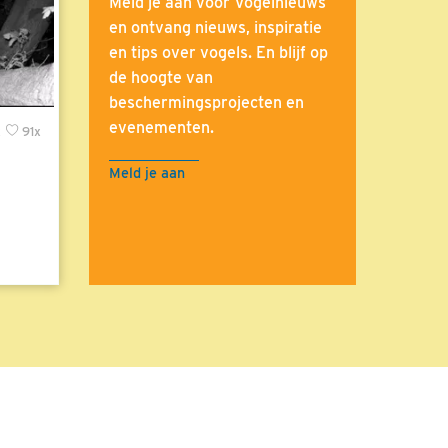
Meld je aan voor Vogelnieuws
en ontvang nieuws, inspiratie
en tips over vogels. En blijf op
de hoogte van
beschermingsprojecten en
evenementen.
x
91x
Meld je aan