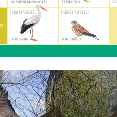
BOERENLANDVOGELS
ZEEAREND
BO
GEEN BROEDSEL
GEEN BROEDSEL
OOIEVAAR
TORENVALK