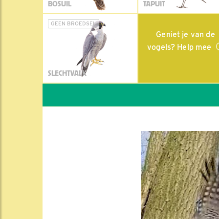
BOSUIL
TAPUIT
GEEN BROEDSEL
Geniet je van de
vogels? Help mee
SLECHTVALK