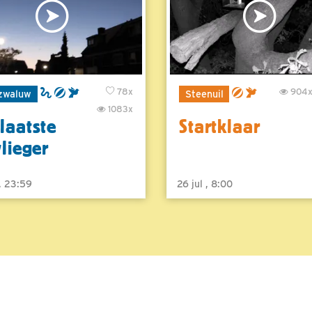
78x
904
zwaluw
Steenuil
1083x
laatste
Startklaar
vlieger
 , 23:59
26 jul , 8:00