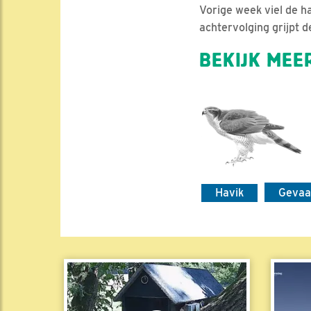
Vorige week viel de h
achtervolging grijpt 
BEKIJK MEER
Havik
Geva