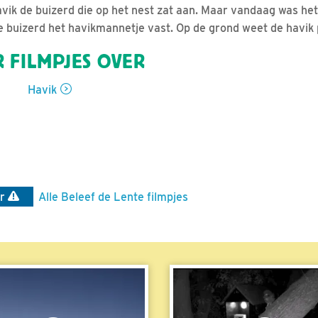
avik de buizerd die op het nest zat aan. Maar vandaag was he
de buizerd het havikmannetje vast. Op de grond weet de havik 
 FILMPJES OVER
Havik
ar
Alle Beleef de Lente filmpjes