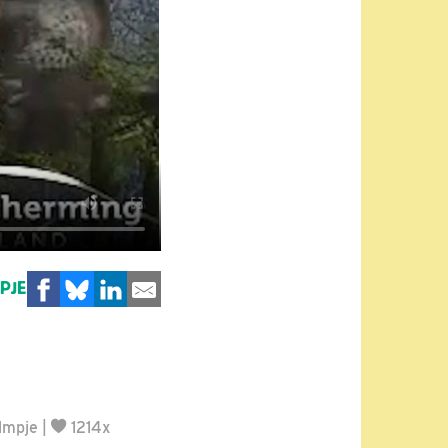
MPJE
lmpje
|
1214x