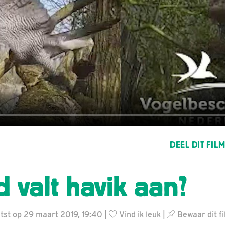
DEEL DIT FIL
d valt havik aan?
tst op 29 maart 2019, 19:40 |
Vind ik leuk
|
Bewaar dit fi