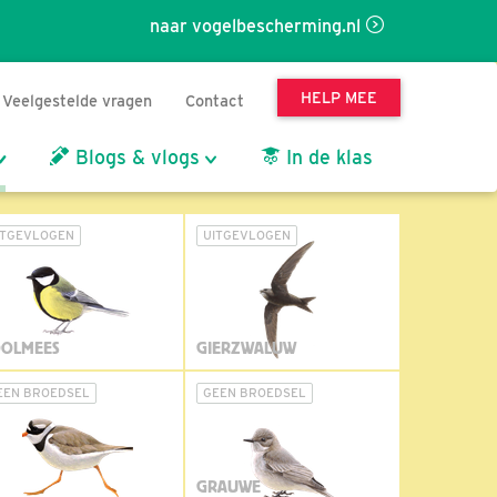
naar vogelbescherming.nl
HELP MEE
Veelgestelde vragen
Contact
Blogs & vlogs
In de klas
ITGEVLOGEN
UITGEVLOGEN
OLMEES
GIERZWALUW
EEN BROEDSEL
GEEN BROEDSEL
GRAUWE