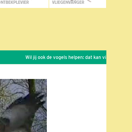
NTBEKPLEVIER
VLIEGENVANGER
Wil jij ook de vogels helpen: dat kan via de link!
*
S