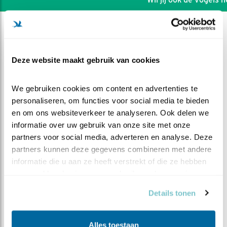
Deze website maakt gebruik van cookies
We gebruiken cookies om content en advertenties te 
personaliseren, om functies voor social media te bieden 
en om ons websiteverkeer te analyseren. Ook delen we 
informatie over uw gebruik van onze site met onze 
partners voor social media, adverteren en analyse. Deze 
partners kunnen deze gegevens combineren met andere 
informatie die u aan ze heeft verstrekt of die ze hebben 
DEEL DIT FILMPJE
verzameld op basis van uw gebruik van hun services.
Details tonen
Buigzaam
Alles toestaan