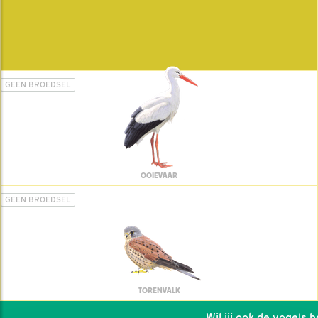
GEEN BROEDSEL
OOIEVAAR
GEEN BROEDSEL
TORENVALK
Wil jij ook de vogels hel