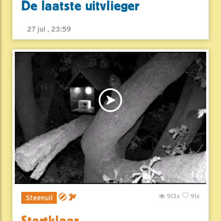
De laatste uitvlieger
27 jul , 23:59
913x
91x
Steenuil
Startklaar