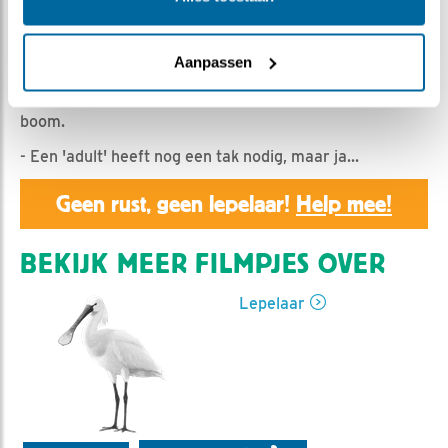
Romke Visser | Geplaatst op 3 juni 2020, 20:05 |
Vind ik leuk
|
Bewaar dit filmpje
|
937x
- Een voedermoment in de ochtend.
Aanpassen
- Rond het middaguur land een juvie in een buigzame
boom.
- Een 'adult' heeft nog een tak nodig, maar ja...
Geen rust, geen lepelaar!
Help mee!
BEKIJK MEER FILMPJES OVER
Lepelaar