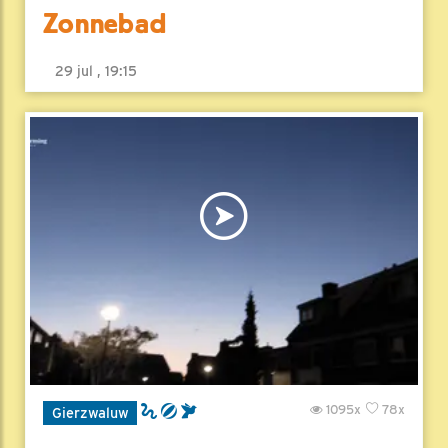
Zonnebad
29 jul , 19:15
1095x
78x
Gierzwaluw