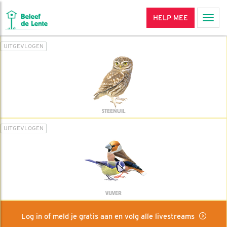
HELP MEE
Men
UITGEVLOGEN
STEENUIL
UITGEVLOGEN
VIJVER
Log in of meld je gratis aan en volg alle livestreams