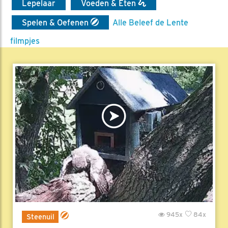
Lepelaar
Voeden & Eten
Spelen & Oefenen
Alle Beleef de Lente
filmpjes
945x
84x
Steenuil