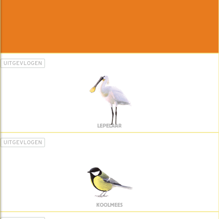
UITGEVLOGEN
LEPELAAR
UITGEVLOGEN
KOOLMEES