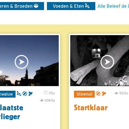
eren & Broeden
Voeden & Eten
Alle Beleef de 
78x
903x
zwaluw
Steenuil
1080x
laatste
Startklaar
vlieger