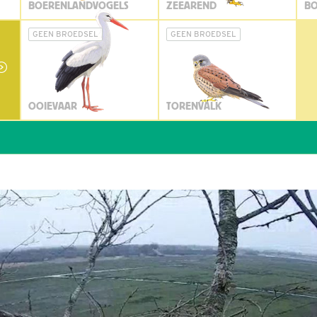
BOERENLANDVOGELS
ZEEAREND
BO
GEEN BROEDSEL
GEEN BROEDSEL
OOIEVAAR
TORENVALK