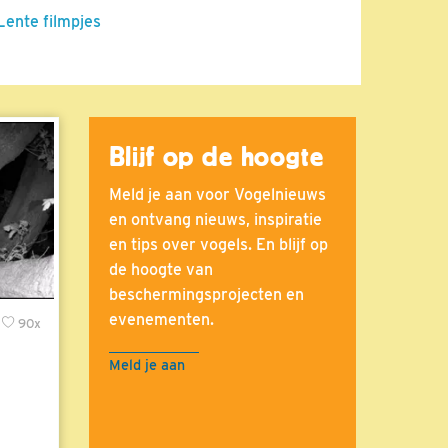
Lente filmpjes
Blijf op de hoogte
Meld je aan voor Vogelnieuws
en ontvang nieuws, inspiratie
en tips over vogels. En blijf op
de hoogte van
beschermingsprojecten en
evenementen.
90x
Meld je aan