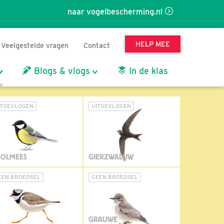
naar vogelbescherming.nl
HELP MEE
Veelgestelde vragen
Contact
Blogs & vlogs
In de klas
ITGEVLOGEN
UITGEVLOGEN
OLMEES
GIERZWALUW
EEN BROEDSEL
GEEN BROEDSEL
GRAUWE