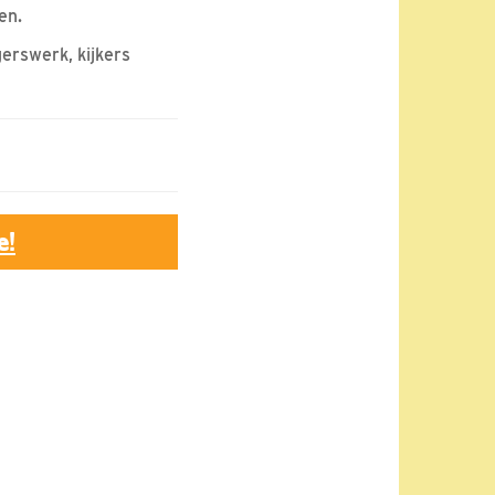
en.
erswerk, kijkers
e!