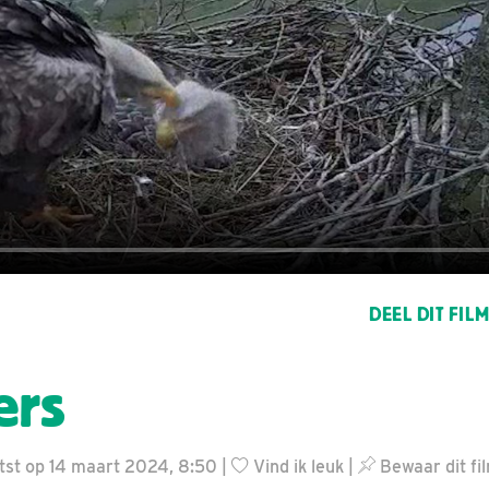
DEEL DIT FIL
ers
tst op 14 maart 2024, 8:50 |
Vind ik leuk
|
Bewaar dit fi