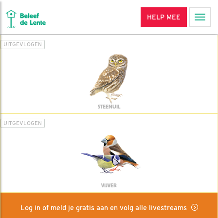
HELP MEE
Men
UITGEVLOGEN
STEENUIL
UITGEVLOGEN
VIJVER
Log in of meld je gratis aan en volg alle livestreams