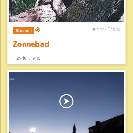
947x
84x
Steenuil
Zonnebad
29 jul , 19:15