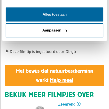
Jan Dagevos | Geplaatst op 7 mei 2025, 7:20 |
Vind
ik leuk
|
Bewaar dit filmpje
|
319x
Alles toestaan
Wat een zorgeloos pykjesparadijs is het daar in die
boom.
Wie een spectaculaire drievoudige braakbal wil zien
Aanpassen
produceren moet even kijken.
Deze filmtip is ingestuurd door Gtrgtr
Het bewijs dat natuurbescherming
werkt
Help mee!
BEKIJK MEER FILMPJES OVER
Zeearend