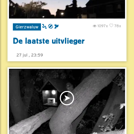
1097x
78x
Gierzwaluw
De laatste uitvlieger
27 jul , 23:59