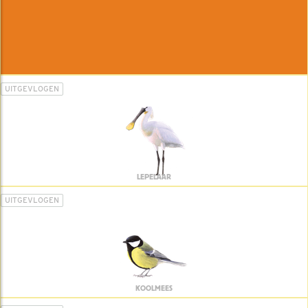
UITGEVLOGEN
LEPELAAR
UITGEVLOGEN
KOOLMEES