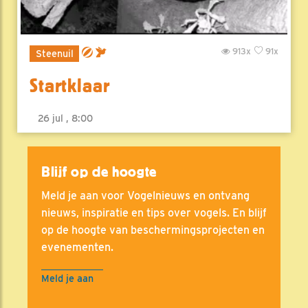
913x
91x
Steenuil
Startklaar
26 jul , 8:00
Blijf op de hoogte
Meld je aan voor Vogelnieuws en ontvang
nieuws, inspiratie en tips over vogels. En blijf
op de hoogte van beschermingsprojecten en
evenementen.
Meld je aan