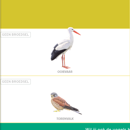
GEEN BROEDSEL
OOIEVAAR
GEEN BROEDSEL
TORENVALK
Wil jij ook de vogels he